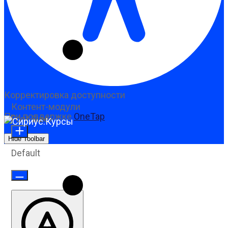
Корректировка доступности
Контент-модули
При поддержке
OneTap
Font Size
Hide Toolbar
Default