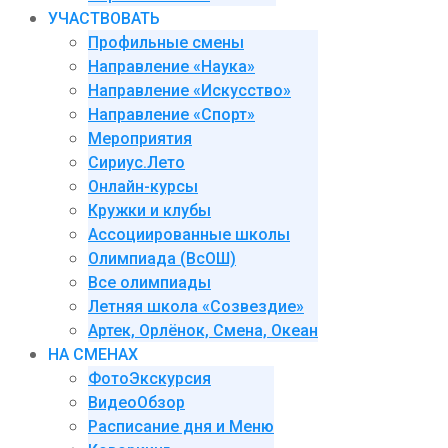
УЧАСТВОВАТЬ
Профильные смены
Направление «Наука»
Направление «Искусство»
Направление «Спорт»
Мероприятия
Сириус.Лето
Онлайн-курсы
Кружки и клубы
Ассоциированные школы
Олимпиада (ВсОШ)
Все олимпиады
Летняя школа «Созвездие»
Артек, Орлёнок, Смена, Океан
НА СМЕНАХ
ФотоЭкскурсия
ВидеоОбзор
Расписание дня и Меню