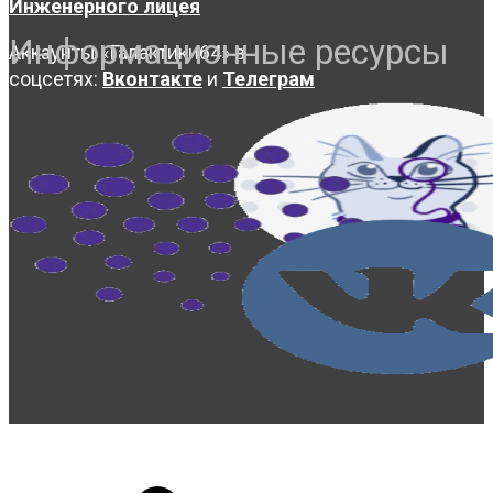
Инженерного лицея
Информационные ресурсы
Аккаунты «Галактики64» в
соцсетях:
Вконтакте
и
Телеграм
© 2023-2026, Центр "Галактика64". При
использовании материалов сайта galaktika64.ru