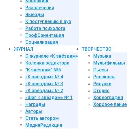
Коворкинг
Развлечения
Выезды
К поступлению в вуз
Работа психолога
ПрофОриентация
Социализация
ЖУРНАЛ
ТВОРЧЕСТВО
О журнале «К звёздам»
Музыка
Колонка редактора
Мультфильмы
“К звёздам” №5
Пьесы
«К звёздам» № 4
Рассказы
«К звёздам» № 3
Рисунки
«К звёздам» № 2
Сторис
«Шаг к звёздам» № 1
Хореография
Награды
Хоровое пение
Авторы
Стать автором
МедиаРедакция