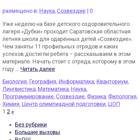
размещено в:
Наука
,
Созвездие
|
0
Уже неделю на базе детского оздоровительного
лагеря «Дубки» проходит Саратовская областная
летняя школа для одарённых детей «Созвездие».
Чем заняты 11 профильных отрядов и каких
успехов достигли ребята – рассказываем в этом
материале. Начать стоит с отряда, которому в этом
году …
Читать далее
Биология
,
География
,
Информатика
,
Кванториум
,
Лингвистика
,
Математика
,
Наука
,
Программирование
,
Созвездие
,
Физика
,
Филология
,
Химия
,
Центр олимпиадной подготовки
,
ЦОП
Пагинация
1
2
»
записей
Без рубрики
Большие вызовы
ВсОШ