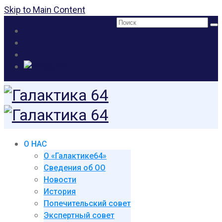
Skip to Main Content
Поиск:
О НАС
О «Галактике64»
Сведения об ОО
Новости
История
Попечительский совет
Экспертный совет