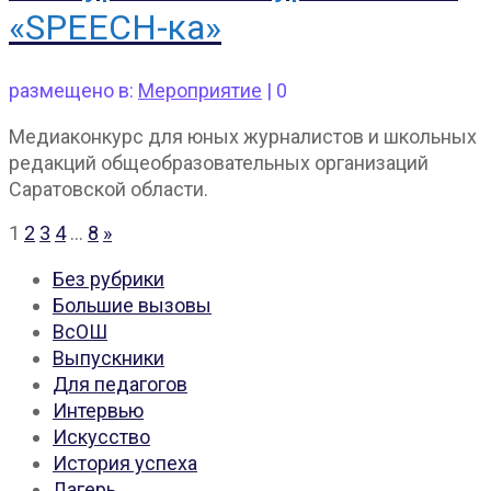
«SPEECH-ка»
размещено в:
Мероприятие
|
0
Медиаконкурс для юных журналистов и школьных
редакций общеобразовательных организаций
Саратовской области.
Пагинация
1
2
3
4
…
8
»
записей
Без рубрики
Большие вызовы
ВсОШ
Выпускники
Для педагогов
Интервью
Искусство
История успеха
Лагерь