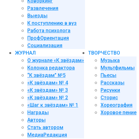
Коворкинг
Развлечения
Выезды
К поступлению в вуз
Работа психолога
ПрофОриентация
Социализация
ЖУРНАЛ
ТВОРЧЕСТВО
О журнале «К звёздам»
Музыка
Колонка редактора
Мультфильмы
“К звёздам” №5
Пьесы
«К звёздам» № 4
Рассказы
«К звёздам» № 3
Рисунки
«К звёздам» № 2
Сторис
«Шаг к звёздам» № 1
Хореография
Награды
Хоровое пение
Авторы
Стать автором
МедиаРедакция