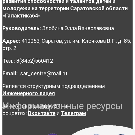
развития способностей и талантов детей и
молодежи на территории Саратовской области
«Галактика64»
Руководитель:
Злобина Элла Вячеславовна
Адрес:
410053, Саратов, ул. им. Клочкова В.Г., д. 85,
стр. 2
Тел.:
8(8452)560412
Email:
sar_centre@mail.ru
Является структурным подразделением
Инженерного лицея
Информационные ресурсы
Аккаунты «Галактики64» в
соцсетях:
Вконтакте
и
Телеграм