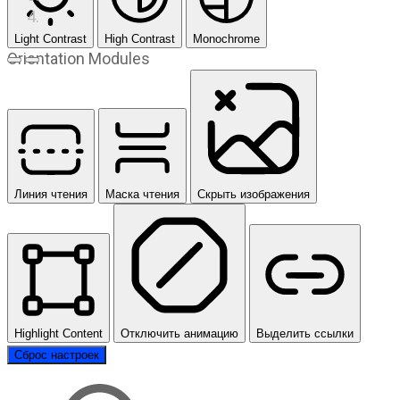
Light Contrast
High Contrast
Monochrome
Orientation Modules
Предыдущий слайд
Следующий слайд
Линия чтения
Маска чтения
Скрыть изображения
Highlight Content
Отключить анимацию
Выделить ссылки
Сброс настроек