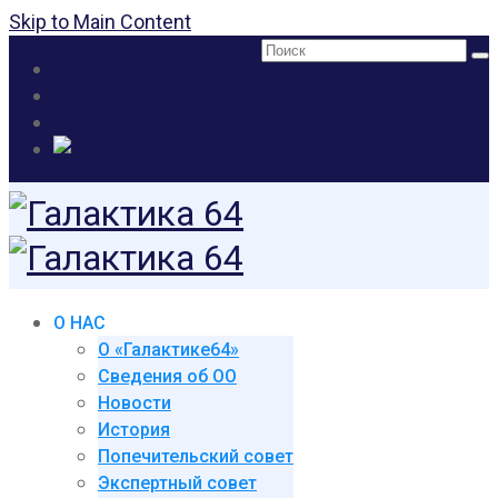
Skip to Main Content
Поиск:
О НАС
О «Галактике64»
Сведения об ОО
Новости
История
Попечительский совет
Экспертный совет