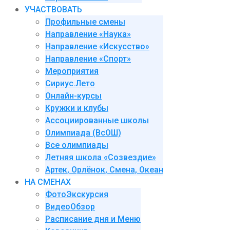
УЧАСТВОВАТЬ
Профильные смены
Направление «Наука»
Направление «Искусство»
Направление «Спорт»
Мероприятия
Сириус.Лето
Онлайн-курсы
Кружки и клубы
Ассоциированные школы
Олимпиада (ВсОШ)
Все олимпиады
Летняя школа «Созвездие»
Артек, Орлёнок, Смена, Океан
НА СМЕНАХ
ФотоЭкскурсия
ВидеоОбзор
Расписание дня и Меню