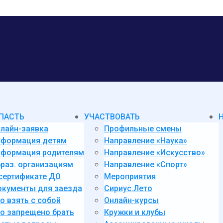
ПАСТЬ
УЧАСТВОВАТЬ
лайн-заявка
Профильные смены
нформация детям
Направление «Наука»
формация родителям
Направление «Искусство»
раз. организациям
Направление «Спорт»
сертификате ДО
Мероприятия
кументы для заезда
Сириус.Лето
о взять с собой
Онлайн-курсы
о запрещено брать
Кружки и клубы