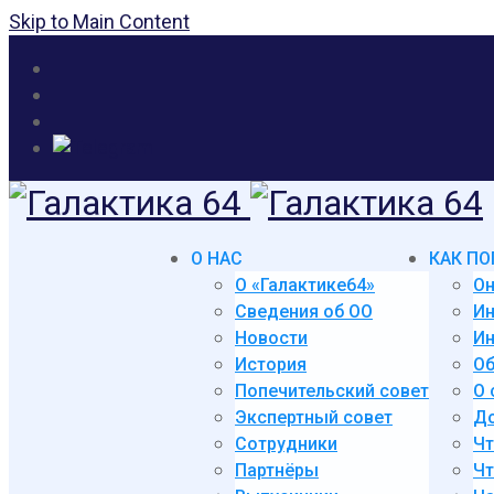
Skip to Main Content
О НАС
КАК ПО
О «Галактике64»
Он
Сведения об ОО
И
Новости
Ин
История
Об
Попечительский совет
О 
Экспертный совет
До
Сотрудники
Чт
Партнёры
Чт