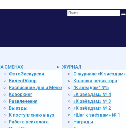
Поиск:
НА СМЕНАХ
ЖУРНАЛ
ФотоЭкскурсия
О журнале «К звёздам»
ВидеоОбзор
Колонка редактора
Расписание дня и Меню
“К звёздам” №5
Коворкинг
«К звёздам» № 4
Развлечения
«К звёздам» № 3
Выезды
«К звёздам» № 2
К поступлению в вуз
«Шаг к звёздам» № 1
Работа психолога
Награды