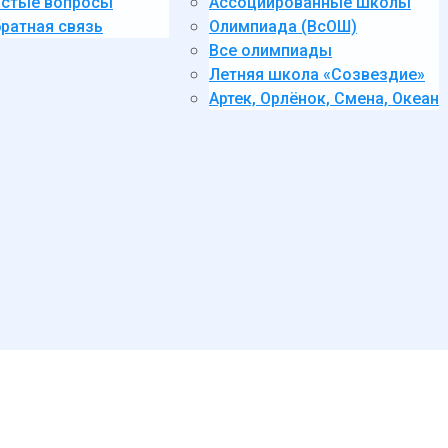
стые вопросы
Ассоциированные школы
ратная связь
Олимпиада (ВсОШ)
Все олимпиады
Летняя школа «Созвездие»
Артек, Орлёнок, Смена, Океан