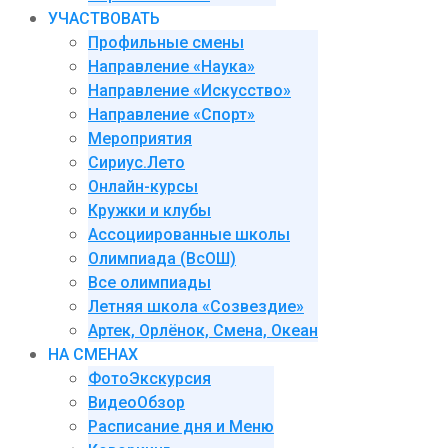
УЧАСТВОВАТЬ
Профильные смены
Направление «Наука»
Направление «Искусство»
Направление «Спорт»
Мероприятия
Сириус.Лето
Онлайн-курсы
Кружки и клубы
Ассоциированные школы
Олимпиада (ВсОШ)
Все олимпиады
Летняя школа «Созвездие»
Артек, Орлёнок, Смена, Океан
НА СМЕНАХ
ФотоЭкскурсия
ВидеоОбзор
Расписание дня и Меню