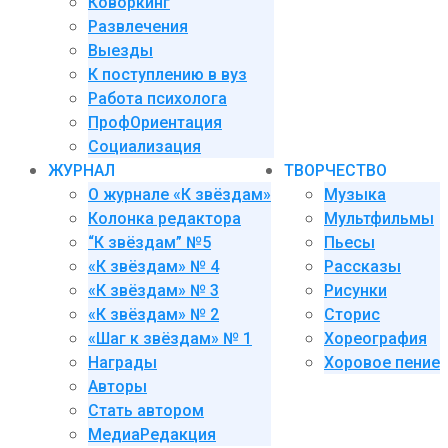
Коворкинг
Развлечения
Выезды
К поступлению в вуз
Работа психолога
ПрофОриентация
Социализация
ЖУРНАЛ
ТВОРЧЕСТВО
О журнале «К звёздам»
Музыка
Колонка редактора
Мультфильмы
“К звёздам” №5
Пьесы
«К звёздам» № 4
Рассказы
«К звёздам» № 3
Рисунки
«К звёздам» № 2
Сторис
«Шаг к звёздам» № 1
Хореография
Награды
Хоровое пение
Авторы
Стать автором
МедиаРедакция