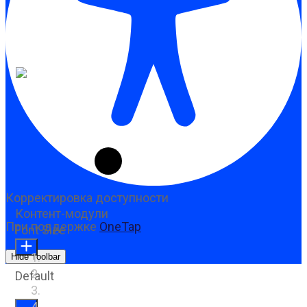
Корректировка доступности
Контент-модули
При поддержке
OneTap
Font Size
Hide Toolbar
Default