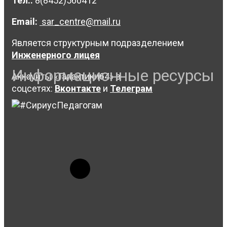
Тел.:
8(8452)560412
Email:
sar_centre@mail.ru
Является структурным подразделением
Инженерного лицея
Информационные ресурсы
Аккаунты «Галактики64» в
соцсетях:
Вконтакте
и
Телеграм