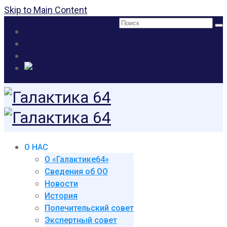
Skip to Main Content
Поиск:
О НАС
О «Галактике64»
Сведения об ОО
Новости
История
Попечительский совет
Экспертный совет