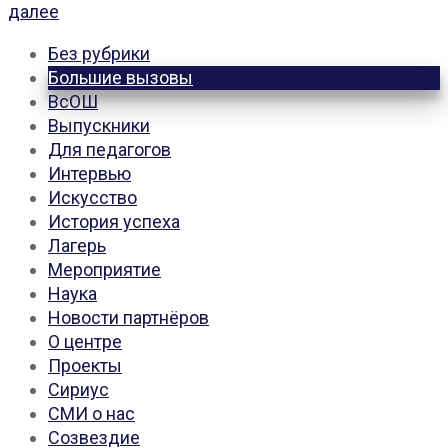
далее
Без рубрики
Большие вызовы
ВсОШ
Выпускники
Для педагогов
Интервью
Искусство
История успеха
Лагерь
Мероприятие
Наука
Новости партнёров
О центре
Проекты
Сириус
СМИ о нас
Созвездие