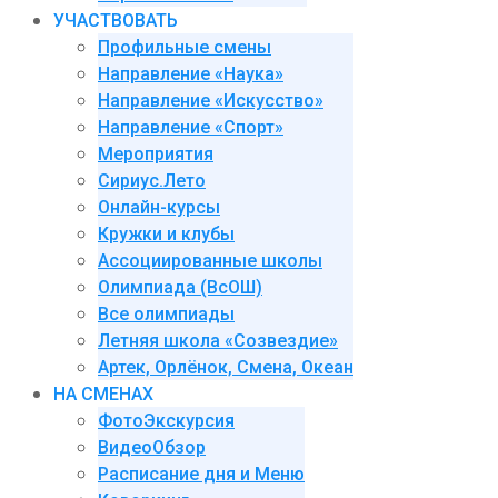
УЧАСТВОВАТЬ
Профильные смены
Направление «Наука»
Направление «Искусство»
Направление «Спорт»
Мероприятия
Сириус.Лето
Онлайн-курсы
Кружки и клубы
Ассоциированные школы
Олимпиада (ВсОШ)
Все олимпиады
Летняя школа «Созвездие»
Артек, Орлёнок, Смена, Океан
НА СМЕНАХ
ФотоЭкскурсия
ВидеоОбзор
Расписание дня и Меню