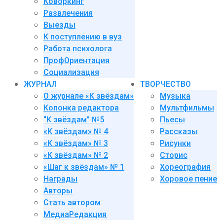
Коворкинг
Развлечения
Выезды
К поступлению в вуз
Работа психолога
ПрофОриентация
Социализация
ЖУРНАЛ
ТВОРЧЕСТВО
О журнале «К звёздам»
Музыка
Колонка редактора
Мультфильмы
“К звёздам” №5
Пьесы
«К звёздам» № 4
Рассказы
«К звёздам» № 3
Рисунки
«К звёздам» № 2
Сторис
«Шаг к звёздам» № 1
Хореография
Награды
Хоровое пение
Авторы
Стать автором
МедиаРедакция