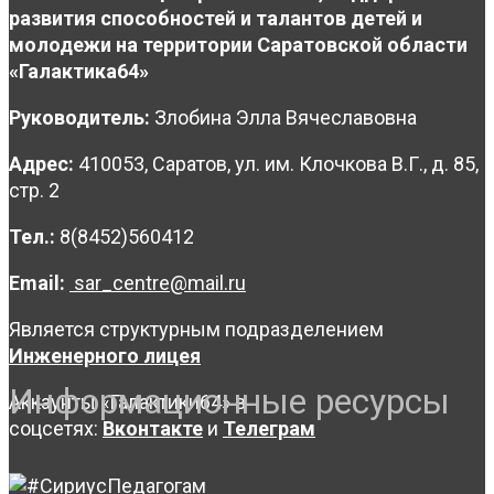
развития способностей и талантов детей и
молодежи на территории Саратовской области
«Галактика64»
Руководитель:
Злобина Элла Вячеславовна
Адрес:
410053, Саратов, ул. им. Клочкова В.Г., д. 85,
стр. 2
Тел.:
8(8452)560412
Email:
sar_centre@mail.ru
Является структурным подразделением
Инженерного лицея
Информационные ресурсы
Аккаунты «Галактики64» в
соцсетях:
Вконтакте
и
Телеграм