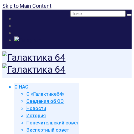
Skip to Main Content
Поиск:
О НАС
О «Галактике64»
Сведения об ОО
Новости
История
Попечительский совет
Экспертный совет