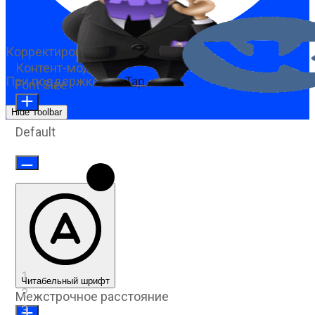
Корректировка доступности
Контент-модули
При поддержке
OneTap
Font Size
Hide Toolbar
Default
Читабельный шрифт
Межстрочное расстояние