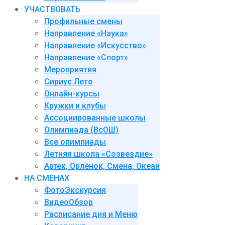
УЧАСТВОВАТЬ
Профильные смены
Направление «Наука»
Направление «Искусство»
Направление «Спорт»
Мероприятия
Сириус.Лето
Онлайн-курсы
Кружки и клубы
Ассоциированные школы
Олимпиада (ВсОШ)
Все олимпиады
Летняя школа «Созвездие»
Артек, Орлёнок, Смена, Океан
НА СМЕНАХ
ФотоЭкскурсия
ВидеоОбзор
Расписание дня и Меню