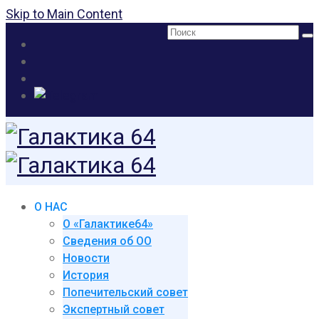
Skip to Main Content
Поиск:
О НАС
О «Галактике64»
Сведения об ОО
Новости
История
Попечительский совет
Экспертный совет