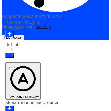
Корректировка доступности
Контент-модули
При поддержке
OneTap
Font Size
Hide Toolbar
Default
Предыдущий слайд
Следующий слайд
Читабельный шрифт
Межстрочное расстояние