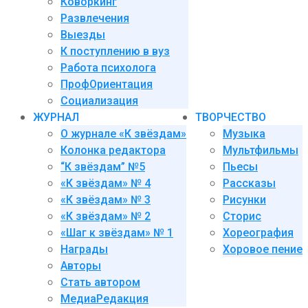
Коворкинг
Развлечения
Выезды
К поступлению в вуз
Работа психолога
ПрофОриентация
Социализация
ЖУРНАЛ
ТВОРЧЕСТВО
О журнале «К звёздам»
Музыка
Колонка редактора
Мультфильмы
“К звёздам” №5
Пьесы
«К звёздам» № 4
Рассказы
«К звёздам» № 3
Рисунки
«К звёздам» № 2
Сторис
«Шаг к звёздам» № 1
Хореография
Награды
Хоровое пение
Авторы
Стать автором
МедиаРедакция