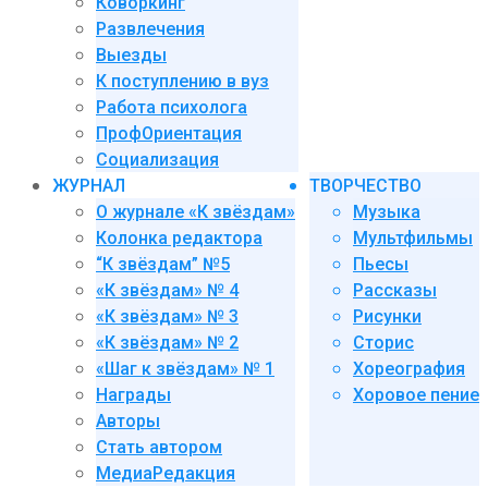
Коворкинг
Развлечения
Выезды
К поступлению в вуз
Работа психолога
ПрофОриентация
Социализация
ЖУРНАЛ
ТВОРЧЕСТВО
О журнале «К звёздам»
Музыка
Колонка редактора
Мультфильмы
“К звёздам” №5
Пьесы
«К звёздам» № 4
Рассказы
«К звёздам» № 3
Рисунки
«К звёздам» № 2
Сторис
«Шаг к звёздам» № 1
Хореография
Награды
Хоровое пение
Авторы
Стать автором
МедиаРедакция