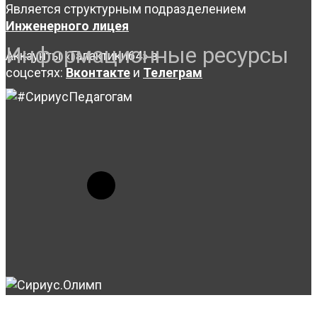
Является структурным подразделением
Инженерного лицея
Информационные ресурсы
Аккаунты «Галактики64» в
соцсетях:
Вконтакте
и
Телеграм
© 2023-2026, Центр "Галактика64". При