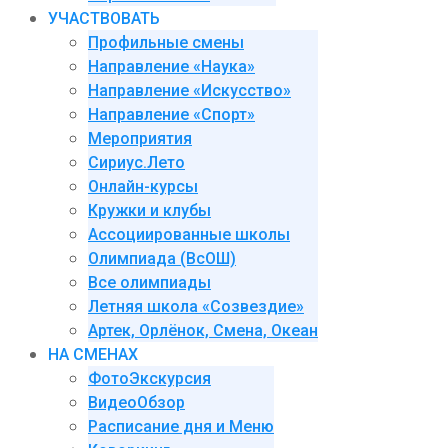
УЧАСТВОВАТЬ
Профильные смены
Направление «Наука»
Направление «Искусство»
Направление «Спорт»
Мероприятия
Сириус.Лето
Онлайн-курсы
Кружки и клубы
Ассоциированные школы
Олимпиада (ВсОШ)
Все олимпиады
Летняя школа «Созвездие»
Артек, Орлёнок, Смена, Океан
НА СМЕНАХ
ФотоЭкскурсия
ВидеоОбзор
Расписание дня и Меню