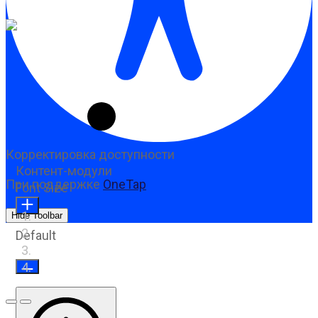
Корректировка доступности
Контент-модули
При поддержке
OneTap
Font Size
Hide Toolbar
Default
Предыдущий слайд
Следующий слайд