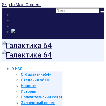
Skip to Main Content
Поиск:
О НАС
О «Галактике64»
Сведения об ОО
Новости
История
Попечительский совет
Экспертный совет