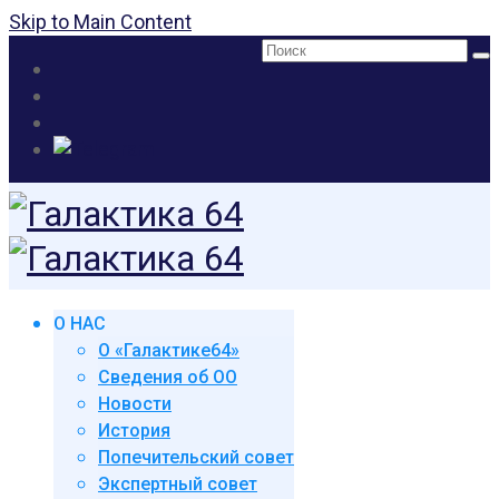
Skip to Main Content
Поиск:
О НАС
О «Галактике64»
Сведения об ОО
Новости
История
Попечительский совет
Экспертный совет