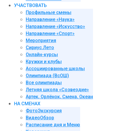
УЧАСТВОВАТЬ
Профильные смены
Направление «Наука»
Направление «Искусство»
Направление «Спорт»
Мероприятия
Сириус.Лето
Онлайн-курсы
Кружки и клубы
Ассоциированные школы
Олимпиада (ВсОШ)
Все олимпиады
Летняя школа «Созвездие»
Артек, Орлёнок, Смена, Океан
НА СМЕНАХ
ФотоЭкскурсия
ВидеоОбзор
Расписание дня и Меню