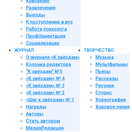
Коворкинг
Развлечения
Выезды
К поступлению в вуз
Работа психолога
ПрофОриентация
Социализация
ЖУРНАЛ
ТВОРЧЕСТВО
О журнале «К звёздам»
Музыка
Колонка редактора
Мультфильмы
“К звёздам” №5
Пьесы
«К звёздам» № 4
Рассказы
«К звёздам» № 3
Рисунки
«К звёздам» № 2
Сторис
«Шаг к звёздам» № 1
Хореография
Награды
Хоровое пение
Авторы
Стать автором
МедиаРедакция