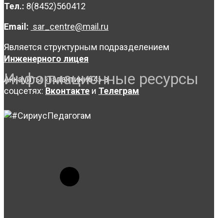
Тел.:
8(8452)560412
Email:
sar_centre@mail.ru
Является структурным подразделением
Инженерного лицея
Информационные ресурсы
Аккаунты «Галактики64» в
соцсетях:
Вконтакте
и
Телеграм