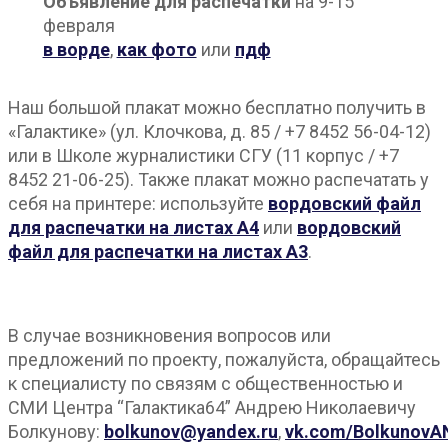
Объявление для распечатки
на 9-15
февраля
в ворде
,
как фото
или
пдф
Наш большой плакат можно бесплатно получить в
«Галактике» (ул. Клочкова, д. 85 / +7 8452 56-04-12)
или в Школе журналистики СГУ (11 корпус / +7
8452 21-06-25). Также плакат можно распечатать у
себя на принтере: используйте
вордовский файл
для распечатки на листах А4
или
вордовский
файл для распечатки на листах А3
.
В случае возникновения вопросов или
предложений по проекту, пожалуйста, обращайтесь
к специалисту по связям с общественностью и
СМИ Центра “Галактика64” Андрею Николаевичу
Болкунову:
bolkunov@yandex.ru
,
vk.com/BolkunovA