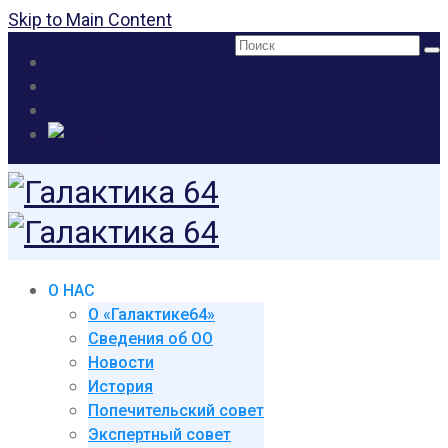
Skip to Main Content
Поиск:
О НАС
О «Галактике64»
Сведения об ОО
Новости
История
Попечительский совет
Экспертный совет