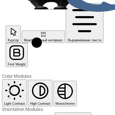
Курсор
Межбуквенный интервал
Выравнивание текста
Font Weight
Color Modules
Light Contrast
High Contrast
Monochrome
Orientation Modules
Предыдущий слайд
Следующий слайд