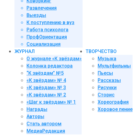
Коворкинг
Развлечения
Выезды
К поступлению в вуз
Работа психолога
ПрофОриентация
Социализация
ЖУРНАЛ
ТВОРЧЕСТВО
О журнале «К звёздам»
Музыка
Колонка редактора
Мультфильмы
“К звёздам” №5
Пьесы
«К звёздам» № 4
Рассказы
«К звёздам» № 3
Рисунки
«К звёздам» № 2
Сторис
«Шаг к звёздам» № 1
Хореография
Награды
Хоровое пение
Авторы
Стать автором
МедиаРедакция