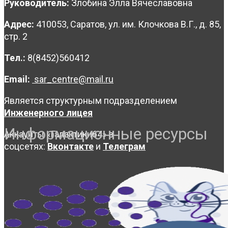
Руководитель:
Злобина Элла Вячеславовна
Адрес:
410053, Саратов, ул. им. Клочкова В.Г., д. 85,
стр. 2
Тел.:
8(8452)560412
Email:
sar_centre@mail.ru
Является структурным подразделением
Инженерного лицея
Информационные ресурсы
Аккаунты «Галактики64» в
соцсетях:
Вконтакте
и
Телеграм