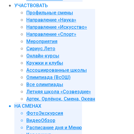
УЧАСТВОВАТЬ
Профильные смены
Направление «Наука»
Направление «Искусство»
Направление «Спорт»
Мероприятия
Сириус.Лето
Онлайн-курсы
Кружки и клубы
Ассоциированные школы
Олимпиада (ВсОШ)
Все олимпиады
Летняя школа «Созвездие»
Артек, Орлёнок, Смена, Океан
НА СМЕНАХ
ФотоЭкскурсия
ВидеоОбзор
Расписание дня и Меню