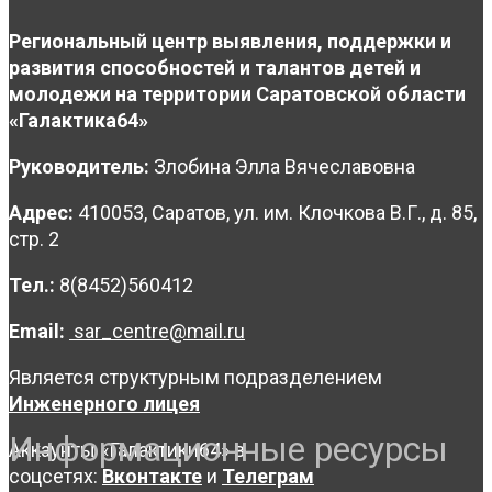
Региональный центр выявления, поддержки и
развития способностей и талантов детей и
молодежи на территории Саратовской области
«Галактика64»
Руководитель:
Злобина Элла Вячеславовна
Адрес:
410053, Саратов, ул. им. Клочкова В.Г., д. 85,
стр. 2
Тел.:
8(8452)560412
Email:
sar_centre@mail.ru
Является структурным подразделением
Инженерного лицея
Информационные ресурсы
Аккаунты «Галактики64» в
соцсетях:
Вконтакте
и
Телеграм