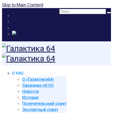
Skip to Main Content
Поиск:
О НАС
О «Галактике64»
Сведения об ОО
Новости
История
Попечительский совет
Экспертный совет