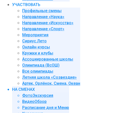
УЧАСТВОВАТЬ
Профильные смены
Направление «Наука»
Направление «Искусство»
Направление «Спорт»
Мероприятия
Сириус.Лето
Онлайн-курсы
Кружки и клубы
Ассоциированные школы
Олимпиада (ВсОШ)
Все олимпиады
Летняя школа «Созвездие»
Артек, Орлёнок, Смена, Океан
НА СМЕНАХ
ФотоЭкскурсия
ВидеоОбзор
Расписание дня и Меню