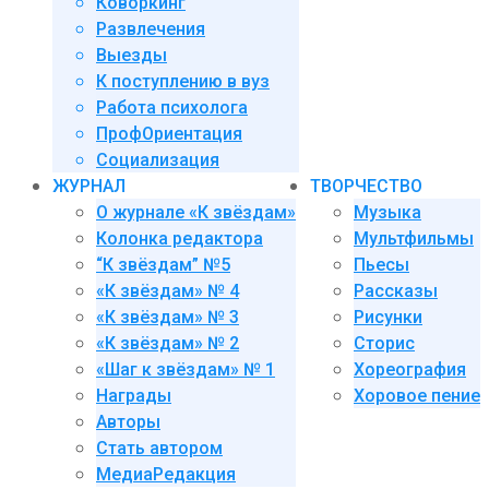
Коворкинг
Развлечения
Выезды
К поступлению в вуз
Работа психолога
ПрофОриентация
Социализация
ЖУРНАЛ
ТВОРЧЕСТВО
О журнале «К звёздам»
Музыка
Колонка редактора
Мультфильмы
“К звёздам” №5
Пьесы
«К звёздам» № 4
Рассказы
«К звёздам» № 3
Рисунки
«К звёздам» № 2
Сторис
«Шаг к звёздам» № 1
Хореография
Награды
Хоровое пение
Авторы
Стать автором
МедиаРедакция