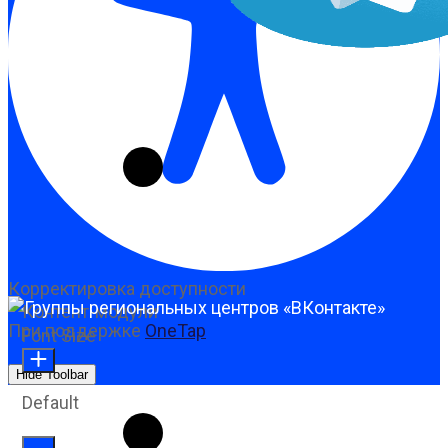
Корректировка доступности
Контент-модули
При поддержке
OneTap
Font Size
Hide Toolbar
Default