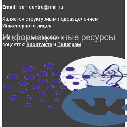
Email:
sar_centre@mail.ru
Является структурным подразделением
Инженерного лицея
Информационные ресурсы
Аккаунты «Галактики64» в
соцсетях:
Вконтакте
и
Телеграм