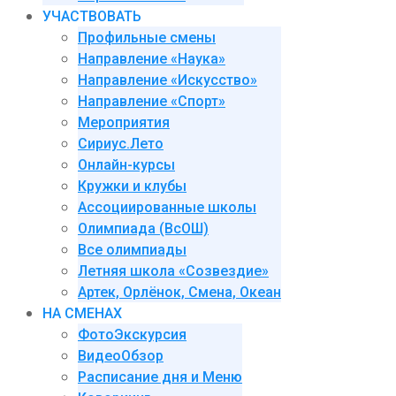
УЧАСТВОВАТЬ
Профильные смены
Направление «Наука»
Направление «Искусство»
Направление «Спорт»
Мероприятия
Сириус.Лето
Онлайн-курсы
Кружки и клубы
Ассоциированные школы
Олимпиада (ВсОШ)
Все олимпиады
Летняя школа «Созвездие»
Артек, Орлёнок, Смена, Океан
НА СМЕНАХ
ФотоЭкскурсия
ВидеоОбзор
Расписание дня и Меню