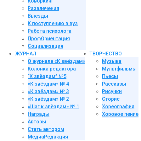
Коворкинг
Развлечения
Выезды
К поступлению в вуз
Работа психолога
ПрофОриентация
Социализация
ЖУРНАЛ
ТВОРЧЕСТВО
О журнале «К звёздам»
Музыка
Колонка редактора
Мультфильмы
“К звёздам” №5
Пьесы
«К звёздам» № 4
Рассказы
«К звёздам» № 3
Рисунки
«К звёздам» № 2
Сторис
«Шаг к звёздам» № 1
Хореография
Награды
Хоровое пение
Авторы
Стать автором
МедиаРедакция