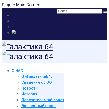
Skip to Main Content
Поиск:
О НАС
О «Галактике64»
Сведения об ОО
Новости
История
Попечительский совет
Экспертный совет