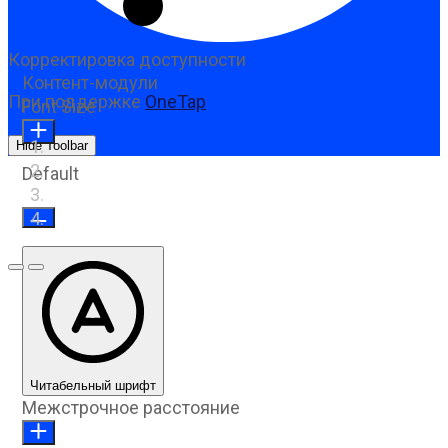
Корректировка доступности
Контент-модули
При поддержке
OneTap
Font Size
Hide Toolbar
Default
Предыдущий слайд
Следующий слайд
Читабельный шрифт
Межстрочное расстояние