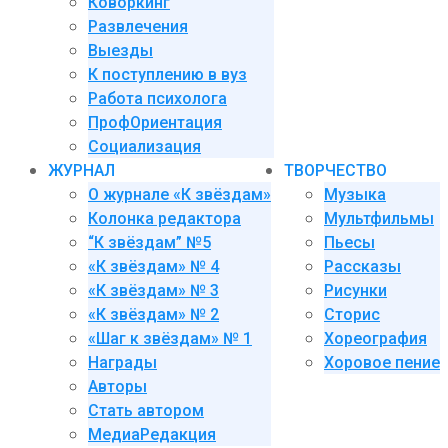
Коворкинг
Развлечения
Выезды
К поступлению в вуз
Работа психолога
ПрофОриентация
Социализация
ЖУРНАЛ
ТВОРЧЕСТВО
О журнале «К звёздам»
Музыка
Колонка редактора
Мультфильмы
“К звёздам” №5
Пьесы
«К звёздам» № 4
Рассказы
«К звёздам» № 3
Рисунки
«К звёздам» № 2
Сторис
«Шаг к звёздам» № 1
Хореография
Награды
Хоровое пение
Авторы
Стать автором
МедиаРедакция