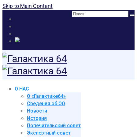
Skip to Main Content
Поиск:
О НАС
О «Галактике64»
Сведения об ОО
Новости
История
Попечительский совет
Экспертный совет