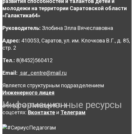
развития способностей и талантов детей и
молодежи на территории Саратовской области
«Галактика64»
Руководитель:
Злобина Элла Вячеславовна
Адрес:
410053, Саратов, ул. им. Клочкова В.Г., д. 85,
стр. 2
Тел.:
8(8452)560412
Email:
sar_centre@mail.ru
Является структурным подразделением
Инженерного лицея
Информационные ресурсы
Аккаунты «Галактики64» в
соцсетях:
Вконтакте
и
Телеграм