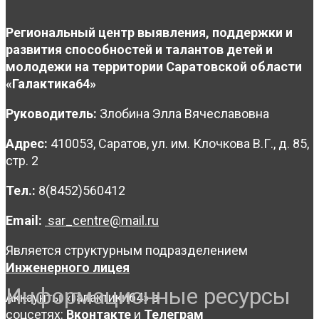
Региональный центр выявления, поддержки и
развития способностей и талантов детей и
молодежи на территории Саратовской области
«Галактика64»
Руководитель:
Злобина Элла Вячеславовна
Адрес:
410053, Саратов, ул. им. Клочкова В.Г., д. 85,
стр. 2
Тел.:
8(8452)560412
Email:
sar_centre@mail.ru
Является структурным подразделением
Инженерного лицея
Информационные ресурсы
Аккаунты «Галактики64» в
соцсетях:
Вконтакте
и
Телеграм