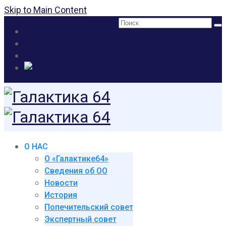
Skip to Main Content
Поиск:
О НАС
О «Галактике64»
Сведения об ОО
Новости
История
Попечительский совет
Экспертный совет