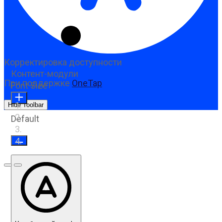
Корректировка доступности
Контент-модули
При поддержке
OneTap
Font Size
Hide Toolbar
Default
Предыдущий слайд
Следующий слайд