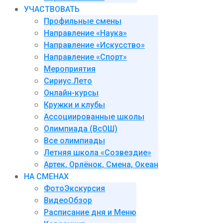
УЧАСТВОВАТЬ
Профильные смены
Направление «Наука»
Направление «Искусство»
Направление «Спорт»
Мероприятия
Сириус.Лето
Онлайн-курсы
Кружки и клубы
Ассоциированные школы
Олимпиада (ВсОШ)
Все олимпиады
Летняя школа «Созвездие»
Артек, Орлёнок, Смена, Океан
НА СМЕНАХ
ФотоЭкскурсия
ВидеоОбзор
Расписание дня и Меню