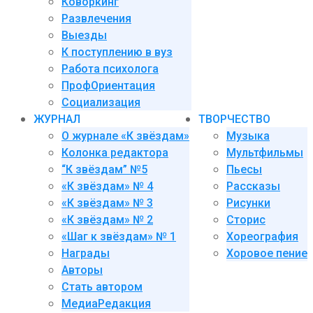
Коворкинг
Развлечения
Выезды
К поступлению в вуз
Работа психолога
ПрофОриентация
Социализация
ЖУРНАЛ
ТВОРЧЕСТВО
О журнале «К звёздам»
Музыка
Колонка редактора
Мультфильмы
“К звёздам” №5
Пьесы
«К звёздам» № 4
Рассказы
«К звёздам» № 3
Рисунки
«К звёздам» № 2
Сторис
«Шаг к звёздам» № 1
Хореография
Награды
Хоровое пение
Авторы
Стать автором
МедиаРедакция