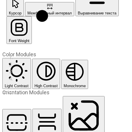
Курсор
Межбуквенный интервал
Выравнивание текста
Font Weight
Color Modules
Light Contrast
High Contrast
Monochrome
Orientation Modules
Предыдущий слайд
Следующий слайд