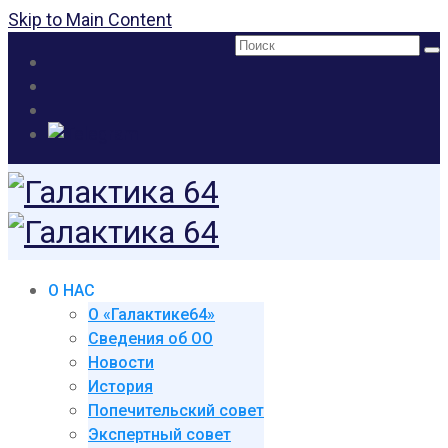
Skip to Main Content
Поиск:
О НАС
О «Галактике64»
Сведения об ОО
Новости
История
Попечительский совет
Экспертный совет