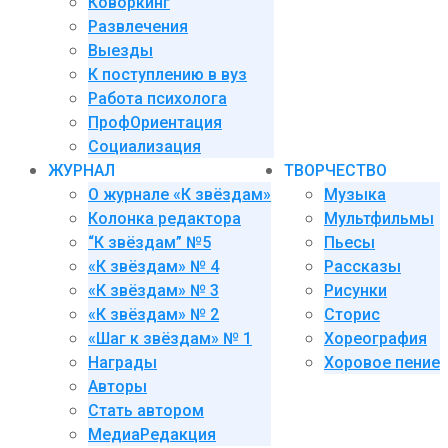
Коворкинг
Развлечения
Выезды
К поступлению в вуз
Работа психолога
ПрофОриентация
Социализация
ЖУРНАЛ
ТВОРЧЕСТВО
О журнале «К звёздам»
Музыка
Колонка редактора
Мультфильмы
“К звёздам” №5
Пьесы
«К звёздам» № 4
Рассказы
«К звёздам» № 3
Рисунки
«К звёздам» № 2
Сторис
«Шаг к звёздам» № 1
Хореография
Награды
Хоровое пение
Авторы
Стать автором
МедиаРедакция