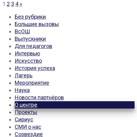
Пагинация
1
2
3
4
»
записей
Без рубрики
Большие вызовы
ВсОШ
Выпускники
Для педагогов
Интервью
Искусство
История успеха
Лагерь
Мероприятие
Наука
Новости партнёров
О центре
Проекты
Сириус
СМИ о нас
Созвездие