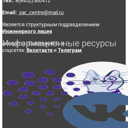
Тел.:
8(8452)560412
Email:
sar_centre@mail.ru
Является структурным подразделением
Инженерного лицея
Информационные ресурсы
Аккаунты «Галактики64» в
соцсетях:
Вконтакте
и
Телеграм