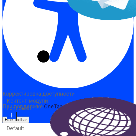
Корректировка доступности
Контент-модули
При поддержке
OneTap
Font Size
Hide Toolbar
Default