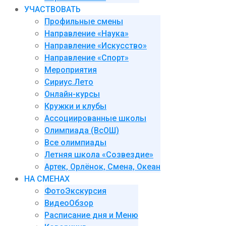
УЧАСТВОВАТЬ
Профильные смены
Направление «Наука»
Направление «Искусство»
Направление «Спорт»
Мероприятия
Сириус.Лето
Онлайн-курсы
Кружки и клубы
Ассоциированные школы
Олимпиада (ВсОШ)
Все олимпиады
Летняя школа «Созвездие»
Артек, Орлёнок, Смена, Океан
НА СМЕНАХ
ФотоЭкскурсия
ВидеоОбзор
Расписание дня и Меню