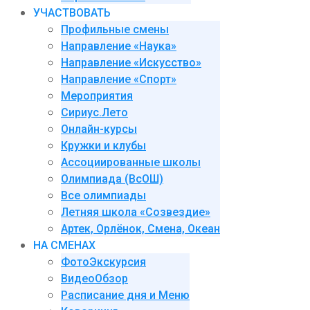
УЧАСТВОВАТЬ
Профильные смены
Направление «Наука»
Направление «Искусство»
Направление «Спорт»
Мероприятия
Сириус.Лето
Онлайн-курсы
Кружки и клубы
Ассоциированные школы
Олимпиада (ВсОШ)
Все олимпиады
Летняя школа «Созвездие»
Артек, Орлёнок, Смена, Океан
НА СМЕНАХ
ФотоЭкскурсия
ВидеоОбзор
Расписание дня и Меню