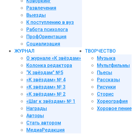
Коворкинг
Развлечения
Выезды
К поступлению в вуз
Работа психолога
ПрофОриентация
Социализация
ЖУРНАЛ
ТВОРЧЕСТВО
О журнале «К звёздам»
Музыка
Колонка редактора
Мультфильмы
“К звёздам” №5
Пьесы
«К звёздам» № 4
Рассказы
«К звёздам» № 3
Рисунки
«К звёздам» № 2
Сторис
«Шаг к звёздам» № 1
Хореография
Награды
Хоровое пение
Авторы
Стать автором
МедиаРедакция