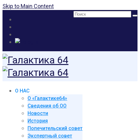
Skip to Main Content
Поиск:
О НАС
О «Галактике64»
Сведения об ОО
Новости
История
Попечительский совет
Экспертный совет