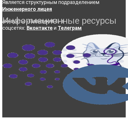
Является структурным подразделением
Инженерного лицея
Информационные ресурсы
Аккаунты «Галактики64» в
соцсетях:
Вконтакте
и
Телеграм
© 2023-2026, Центр "Галактика64". При