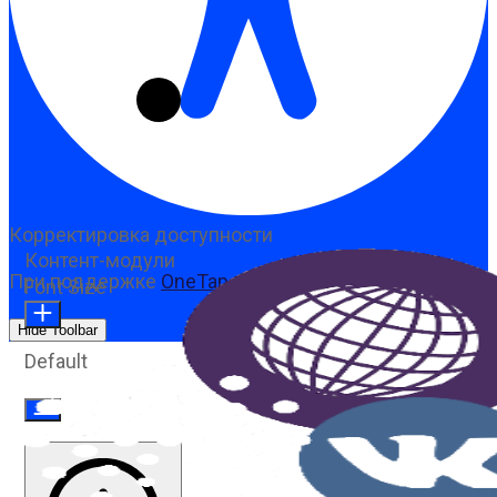
Корректировка доступности
Контент-модули
При поддержке
OneTap
Font Size
Hide Toolbar
Default