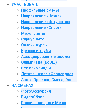
УЧАСТВОВАТЬ
Профильные смены
Направление «Наука»
Направление «Искусство»
Направление «Спорт»
Мероприятия
Сириус.Лето
Онлайн-курсы
Кружки и клубы
Ассоциированные школы
Олимпиада (ВсОШ)
Все олимпиады
Летняя школа «Созвездие»
Артек, Орлёнок, Смена, Океан
НА СМЕНАХ
ФотоЭкскурсия
ВидеоОбзор
Расписание дня и Меню