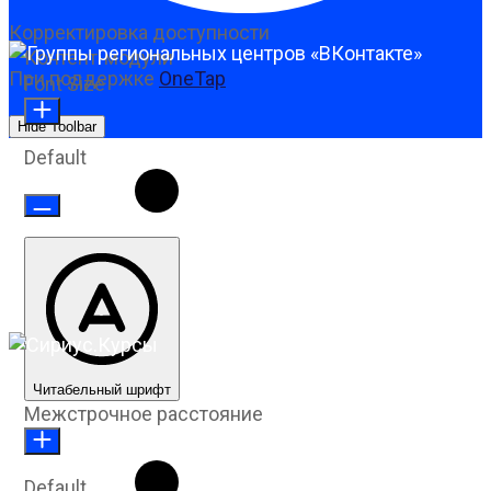
Корректировка доступности
Контент-модули
При поддержке
OneTap
Font Size
Hide Toolbar
Default
Читабельный шрифт
Межстрочное расстояние
Default