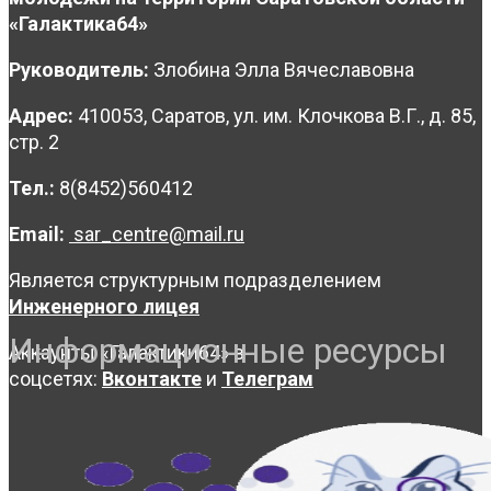
«Галактика64»
Руководитель:
Злобина Элла Вячеславовна
Адрес:
410053, Саратов, ул. им. Клочкова В.Г., д. 85,
стр. 2
Тел.:
8(8452)560412
Email:
sar_centre@mail.ru
Является структурным подразделением
Инженерного лицея
Информационные ресурсы
Аккаунты «Галактики64» в
соцсетях:
Вконтакте
и
Телеграм