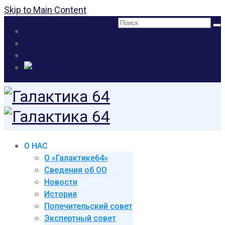
Skip to Main Content
Поиск:
О НАС
О «Галактике64»
Сведения об ОО
Новости
История
Попечительский совет
Экспертный совет