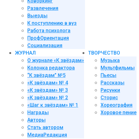
Коворкинг
Развлечения
Выезды
К поступлению в вуз
Работа психолога
ПрофОриентация
Социализация
ЖУРНАЛ
ТВОРЧЕСТВО
О журнале «К звёздам»
Музыка
Колонка редактора
Мультфильмы
“К звёздам” №5
Пьесы
«К звёздам» № 4
Рассказы
«К звёздам» № 3
Рисунки
«К звёздам» № 2
Сторис
«Шаг к звёздам» № 1
Хореография
Награды
Хоровое пение
Авторы
Стать автором
МедиаРедакция