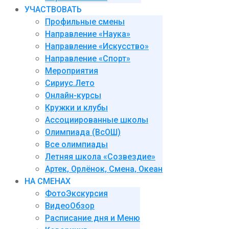
УЧАСТВОВАТЬ
Профильные смены
Направление «Наука»
Направление «Искусство»
Направление «Спорт»
Мероприятия
Сириус.Лето
Онлайн-курсы
Кружки и клубы
Ассоциированные школы
Олимпиада (ВсОШ)
Все олимпиады
Летняя школа «Созвездие»
Артек, Орлёнок, Смена, Океан
НА СМЕНАХ
ФотоЭкскурсия
ВидеоОбзор
Расписание дня и Меню