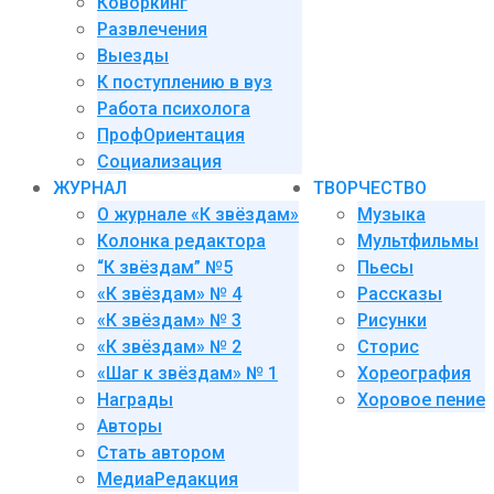
Коворкинг
Развлечения
Выезды
К поступлению в вуз
Работа психолога
ПрофОриентация
Социализация
ЖУРНАЛ
ТВОРЧЕСТВО
О журнале «К звёздам»
Музыка
Колонка редактора
Мультфильмы
“К звёздам” №5
Пьесы
«К звёздам» № 4
Рассказы
«К звёздам» № 3
Рисунки
«К звёздам» № 2
Сторис
«Шаг к звёздам» № 1
Хореография
Награды
Хоровое пение
Авторы
Стать автором
МедиаРедакция