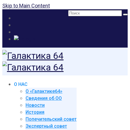
Skip to Main Content
Поиск:
О НАС
О «Галактике64»
Сведения об ОО
Новости
История
Попечительский совет
Экспертный совет