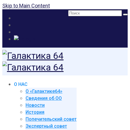
Skip to Main Content
Поиск:
О НАС
О «Галактике64»
Сведения об ОО
Новости
История
Попечительский совет
Экспертный совет