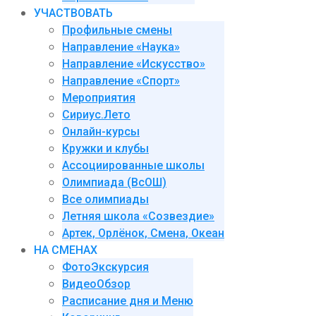
УЧАСТВОВАТЬ
Профильные смены
Направление «Наука»
Направление «Искусство»
Направление «Спорт»
Мероприятия
Сириус.Лето
Онлайн-курсы
Кружки и клубы
Ассоциированные школы
Олимпиада (ВсОШ)
Все олимпиады
Летняя школа «Созвездие»
Артек, Орлёнок, Смена, Океан
НА СМЕНАХ
ФотоЭкскурсия
ВидеоОбзор
Расписание дня и Меню