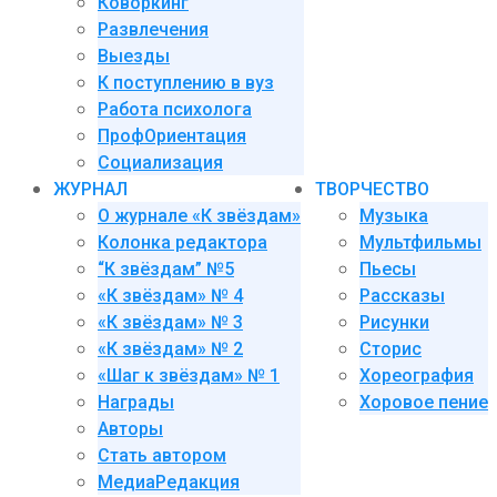
Коворкинг
Развлечения
Выезды
К поступлению в вуз
Работа психолога
ПрофОриентация
Социализация
ЖУРНАЛ
ТВОРЧЕСТВО
О журнале «К звёздам»
Музыка
Колонка редактора
Мультфильмы
“К звёздам” №5
Пьесы
«К звёздам» № 4
Рассказы
«К звёздам» № 3
Рисунки
«К звёздам» № 2
Сторис
«Шаг к звёздам» № 1
Хореография
Награды
Хоровое пение
Авторы
Стать автором
МедиаРедакция