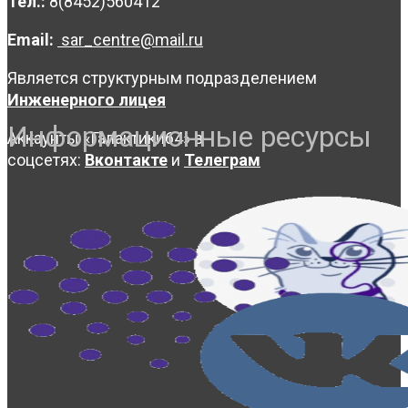
Тел.:
8(8452)560412
Email:
sar_centre@mail.ru
Является структурным подразделением
Инженерного лицея
Информационные ресурсы
Аккаунты «Галактики64» в
соцсетях:
Вконтакте
и
Телеграм