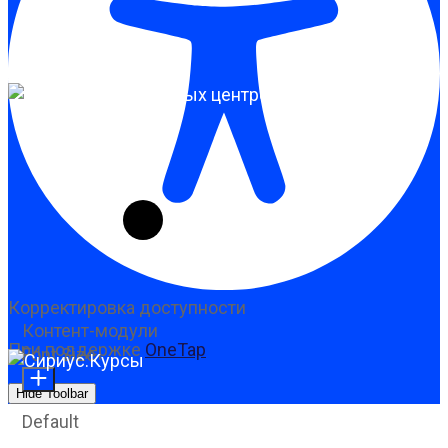
Корректировка доступности
Контент-модули
При поддержке
OneTap
Font Size
Hide Toolbar
Default