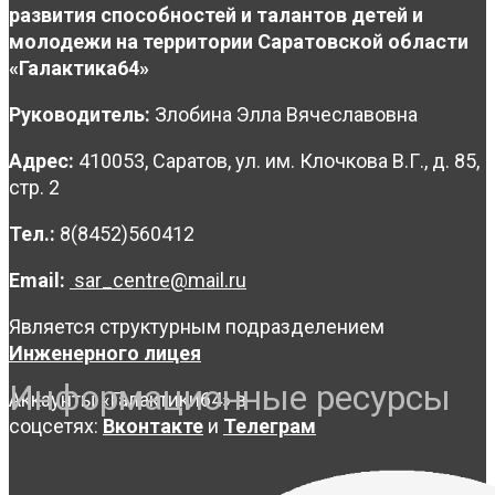
развития способностей и талантов детей и
молодежи на территории Саратовской области
«Галактика64»
Руководитель:
Злобина Элла Вячеславовна
Адрес:
410053, Саратов, ул. им. Клочкова В.Г., д. 85,
стр. 2
Тел.:
8(8452)560412
Email:
sar_centre@mail.ru
Является структурным подразделением
Инженерного лицея
Информационные ресурсы
Аккаунты «Галактики64» в
соцсетях:
Вконтакте
и
Телеграм