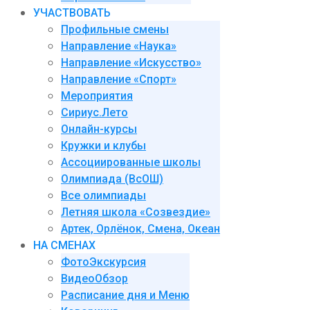
УЧАСТВОВАТЬ
Профильные смены
Направление «Наука»
Направление «Искусство»
Направление «Спорт»
Мероприятия
Сириус.Лето
Онлайн-курсы
Кружки и клубы
Ассоциированные школы
Олимпиада (ВсОШ)
Все олимпиады
Летняя школа «Созвездие»
Артек, Орлёнок, Смена, Океан
НА СМЕНАХ
ФотоЭкскурсия
ВидеоОбзор
Расписание дня и Меню