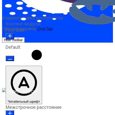
Корректировка доступности
Контент-модули
При поддержке
OneTap
Font Size
Hide Toolbar
Default
Читабельный шрифт
Межстрочное расстояние