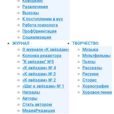
Коворкинг
Развлечения
Выезды
К поступлению в вуз
Работа психолога
ПрофОриентация
Социализация
ЖУРНАЛ
ТВОРЧЕСТВО
О журнале «К звёздам»
Музыка
Колонка редактора
Мультфильмы
“К звёздам” №5
Пьесы
«К звёздам» № 4
Рассказы
«К звёздам» № 3
Рисунки
«К звёздам» № 2
Сторис
«Шаг к звёздам» № 1
Хореография
Награды
Хоровое пение
Авторы
Стать автором
МедиаРедакция