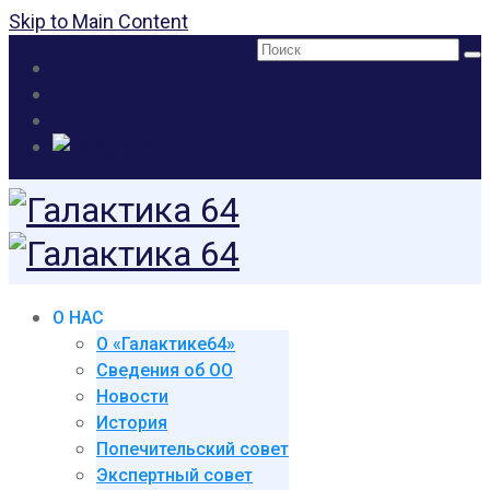
Skip to Main Content
Поиск:
О НАС
О «Галактике64»
Сведения об ОО
Новости
История
Попечительский совет
Экспертный совет