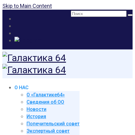
Skip to Main Content
Поиск:
О НАС
О «Галактике64»
Сведения об ОО
Новости
История
Попечительский совет
Экспертный совет