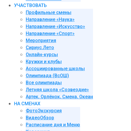
УЧАСТВОВАТЬ
Профильные смены
Направление «Наука»
Направление «Искусство»
Направление «Спорт»
Мероприятия
Сириус.Лето
Онлайн-курсы
Кружки и клубы
Ассоциированные школы
Олимпиада (ВсОШ)
Все олимпиады
Летняя школа «Созвездие»
Артек, Орлёнок, Смена, Океан
НА СМЕНАХ
ФотоЭкскурсия
ВидеоОбзор
Расписание дня и Меню