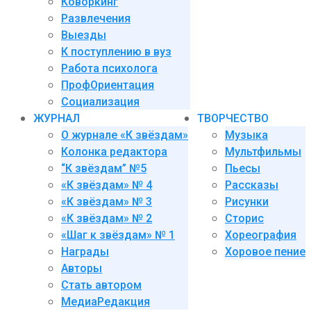
Коворкинг
Развлечения
Выезды
К поступлению в вуз
Работа психолога
ПрофОриентация
Социализация
ЖУРНАЛ
ТВОРЧЕСТВО
О журнале «К звёздам»
Музыка
Колонка редактора
Мультфильмы
“К звёздам” №5
Пьесы
«К звёздам» № 4
Рассказы
«К звёздам» № 3
Рисунки
«К звёздам» № 2
Сторис
«Шаг к звёздам» № 1
Хореография
Награды
Хоровое пение
Авторы
Стать автором
МедиаРедакция