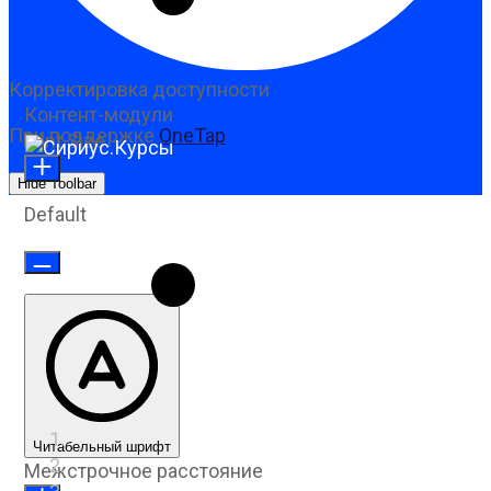
Корректировка доступности
Контент-модули
При поддержке
OneTap
Font Size
Hide Toolbar
Default
Читабельный шрифт
Межстрочное расстояние