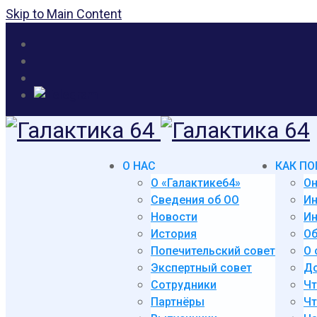
Skip to Main Content
О НАС
КАК ПО
О «Галактике64»
Он
Сведения об ОО
И
Новости
Ин
История
Об
Попечительский совет
О 
Экспертный совет
До
Сотрудники
Чт
Партнёры
Чт