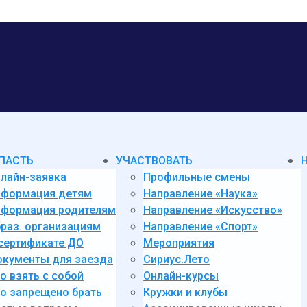
ПАСТЬ
УЧАСТВОВАТЬ
лайн-заявка
Профильные смены
нформация детям
Направление «Наука»
формация родителям
Направление «Искусство»
раз. организациям
Направление «Спорт»
сертификате ДО
Мероприятия
кументы для заезда
Сириус.Лето
о взять с собой
Онлайн-курсы
о запрещено брать
Кружки и клубы