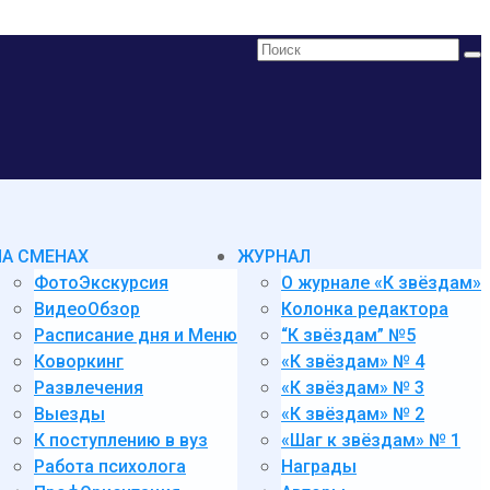
Поиск:
НА СМЕНАХ
ЖУРНАЛ
ФотоЭкскурсия
О журнале «К звёздам»
ВидеоОбзор
Колонка редактора
Расписание дня и Меню
“К звёздам” №5
Коворкинг
«К звёздам» № 4
Развлечения
«К звёздам» № 3
Выезды
«К звёздам» № 2
К поступлению в вуз
«Шаг к звёздам» № 1
Работа психолога
Награды