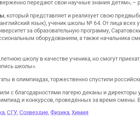
тверженно передают свои научные знания детям», – 
ны
, который представляет и реализует свою предвы
(английский язык), ученик школы № 64. От лица всех
иверситет за образовательную программу, Саратовск
ессиональным оборудованием, а также начальника сме
летнюю школу в качестве ученика, но смогут приехат
опись школы».
аты в олимпиадах, торжественно спустили российски
или с благодарностями лагерю деканы и директоры 
лимпиад и конкурсов, проведённых за время смены. 
ка
,
СГУ
,
Созвездие
,
Физика
,
Химия