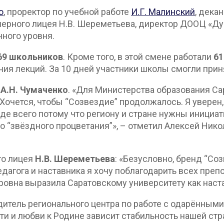
о
, проректор по учебной работе
И.Г. Малинский
, дека
рного лицея Н.В. Шереметьева, директор ДООЦ «Дубк
ного уровня.
69 школьников
. Кроме того, в этой смене работали
61
я лекций. За 10 дней участники школы смогли прин
У
А.Н. Чумаченко
. «Для Министерства образования Са
 Хочется, чтобы “Созвездие” продолжалось. Я уверен, 
е всего потому что региону и стране нужны инициа
о “звёздного процветания”», – отметил Алексей Нико
го лицея
Н.В. Шереметьева
: «Безусловно, бренд “Со
агога и наставника я хочу поблагодарить всех препо
ровна выразила Саратовскому университету как наст
итель регионального центра по работе с одарёнными
ти и любви к Родине зависит стабильность нашей стра