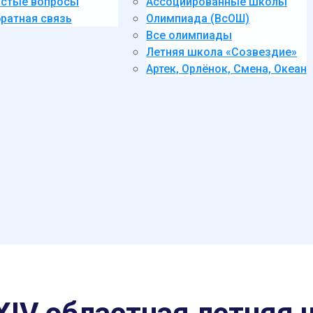
стые вопросы
Ассоциированные школы
ратная связь
Олимпиада (ВсОШ)
Все олимпиады
Летняя школа «Созвездие»
Артек, Орлёнок, Смена, Океан