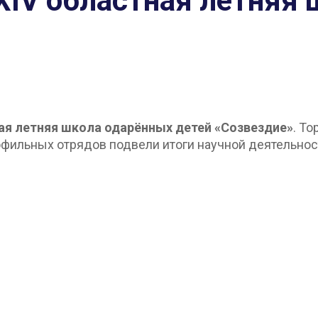
XIV областная летняя
ая летняя школа одарённых детей «Созвездие»
. Т
офильных отрядов подвели итоги научной деятельнос