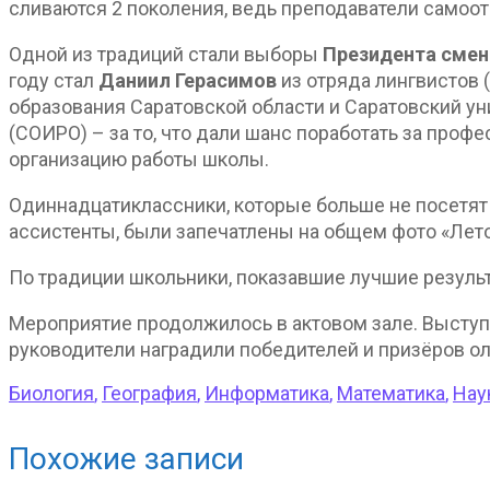
сливаются 2 поколения, ведь преподаватели самоо
Одной из традиций стали выборы
Президента сме
году стал
Даниил Герасимов
из отряда лингвистов 
образования Саратовской области и Саратовский ун
(СОИРО) – за то, что дали шанс поработать за проф
организацию работы школы.
Одиннадцатиклассники, которые больше не посетят 
ассистенты, были запечатлены на общем фото «Лет
По традиции школьники, показавшие лучшие результ
Мероприятие продолжилось в актовом зале. Выступ
руководители наградили победителей и призёров о
Биология
,
География
,
Информатика
,
Математика
,
Нау
Похожие записи