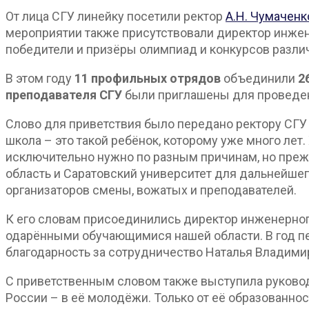
От лица СГУ линейку посетили ректор
А.Н. Чумаченк
мероприятии также присутствовали директор инжене
победители и призёры олимпиад и конкурсов различ
В этом году
11 профильных отрядов
объединили
2
преподавателя СГУ
были приглашены для проведени
Слово для приветствия было передано ректору СГ
школа – это такой ребёнок, которому уже много лет.
исключительно нужно по разным причинам, но прежд
область и Саратовский университет для дальнейшег
организаторов смены, вожатых и преподавателей.
К его словам присоединились директор инженерно
одарёнными обучающимися нашей области. В год пед
благодарность за сотрудничество Наталья Владими
С приветственным словом также выступила руковод
России – в её молодёжи. Только от её образованнос