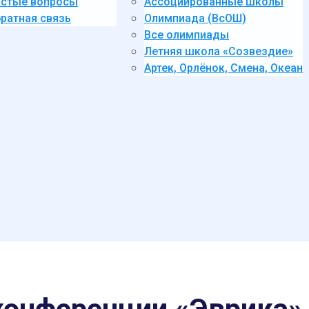
стые вопросы
Ассоциированные школы
ратная связь
Олимпиада (ВсОШ)
Все олимпиады
Летняя школа «Созвездие»
Артек, Орлёнок, Смена, Океан