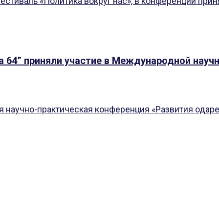
естиваль «Политика вокруг нас», в конференции приня
а 64” приняли участие в Международной науч
 научно-практическая конференция «Развития одарен