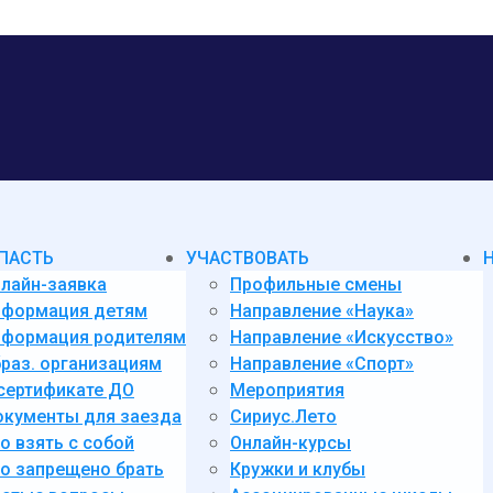
ПАСТЬ
УЧАСТВОВАТЬ
лайн-заявка
Профильные смены
нформация детям
Направление «Наука»
формация родителям
Направление «Искусство»
раз. организациям
Направление «Спорт»
сертификате ДО
Мероприятия
кументы для заезда
Сириус.Лето
о взять с собой
Онлайн-курсы
о запрещено брать
Кружки и клубы