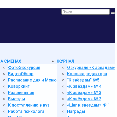
Поиск:
НА СМЕНАХ
ЖУРНАЛ
ФотоЭкскурсия
О журнале «К звёздам»
ВидеоОбзор
Колонка редактора
Расписание дня и Меню
“К звёздам” №5
Коворкинг
«К звёздам» № 4
Развлечения
«К звёздам» № 3
Выезды
«К звёздам» № 2
К поступлению в вуз
«Шаг к звёздам» № 1
Работа психолога
Награды