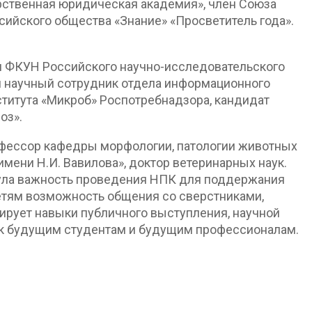
рственная юридическая академия», член Союза
ссийского общества «Знание» «Просветитель года».
и ФКУН Российского научно-исследовательского
й научный сотрудник отдела информационного
титута «Микроб» Роспотребнадзора, кандидат
оз».
фессор кафедры морфологии, патологии животных
мени Н.И. Вавилова», доктор ветеринарных наук.
нула важность проведения НПК для поддержания
етям возможность общения со сверстниками,
ирует навыки публичного выступления, научной
как будущим студентам и будущим профессионалам.