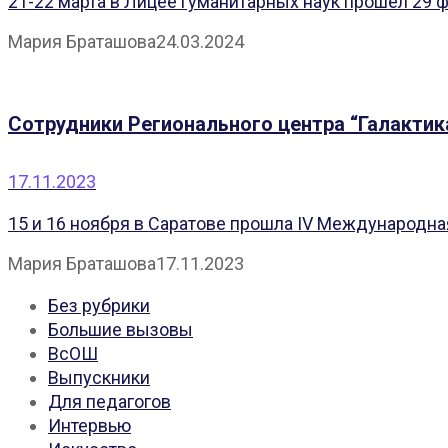
21-22 марта в Лицее гуманитарных наук прошел 29 ф
Мария Браташова
24.03.2024
Сотрудники Регионального центра “Галактик
17.11.2023
15 и 16 ноября в Саратове прошла IV Международная
Мария Браташова
17.11.2023
Без рубрики
Большие вызовы
ВсОШ
Выпускники
Для педагогов
Интервью