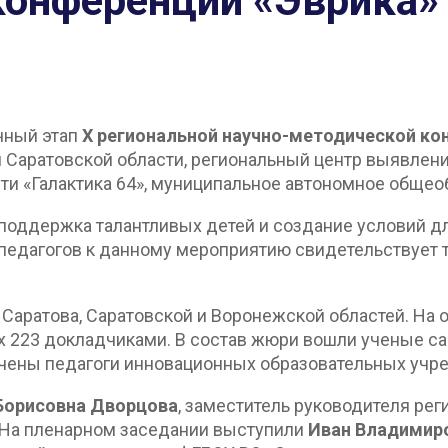
конференции «Эврика»
очный этап
X региональной научно-методической ко
Саратовской области, региональный центр выявления
сти «Галактика 64», муниципальное автономное обще
поддержка талантливых детей и создание условий д
педагогов к данному мероприятию свидетельствует т
Саратова, Саратовской и Воронежской областей. На о
 223 докладчиками. В состав жюри вошли ученые сара
ечены педагоги инновационных образовательных учр
Борисовна Дворцова
, заместитель руководителя рег
 На пленарном заседании выступили
Иван Владимир