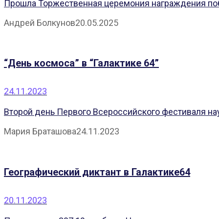
Прошла Торжественная церемония награждения поб
Андрей Болкунов
20.05.2025
“День космоса” в “Галактике 64”
24.11.2023
Второй день Первого Всероссийского фестиваля нау
Мария Браташова
24.11.2023
Географический диктант в Галактике64
20.11.2023