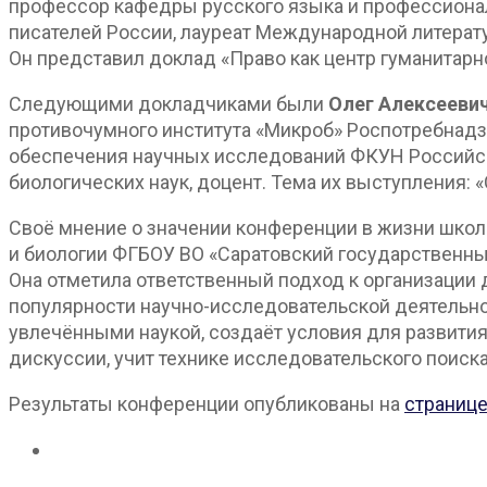
профессор кафедры русского языка и профессиона
писателей России, лауреат Международной литератур
Он представил доклад «Право как центр гуманитарно
Следующими докладчиками были
Олег Алексееви
противочумного института «Микроб» Роспотребнадз
обеспечения научных исследований ФКУН Российск
биологических наук, доцент. Тема их выступления
: 
Своё мнение о значении конференции в жизни шко
и биологии ФГБОУ ВО «Саратовский государственный
Она отметила ответственный подход к организации
популярности научно-исследовательской деятельно
увлечёнными наукой, создаёт условия для развития
дискуссии, учит технике исследовательского поис
Результаты конференции опубликованы на
страниц