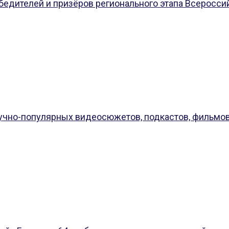
едителей и призёров регионального этапа Всеросси
чно-популярных видеосюжетов, подкастов, фильмов и