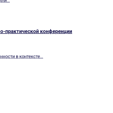
ли...
но-практической конференции
ности в контексте...