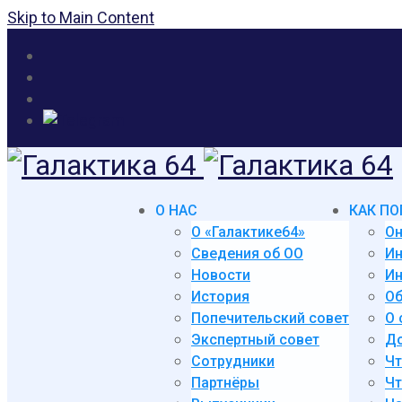
Skip to Main Content
О НАС
КАК ПО
О «Галактике64»
Он
Сведения об ОО
И
Новости
Ин
История
Об
Попечительский совет
О 
Экспертный совет
До
Сотрудники
Чт
Партнёры
Чт