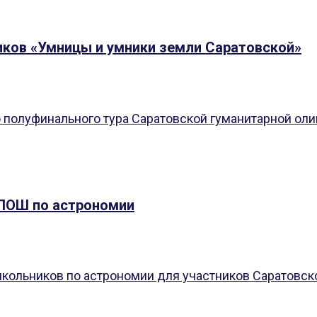
ов «Умницы и умники земли Саратовской»
о полуфинального тура Саратовской гуманитарной ол
 ПОШ по астрономии
ольников по астрономии для участников Саратовско