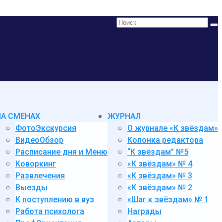
Поиск:
НА СМЕНАХ
ЖУРНАЛ
ФотоЭкскурсия
О журнале «К звёздам»
ВидеоОбзор
Колонка редактора
Расписание дня и Меню
“К звёздам” №5
Коворкинг
«К звёздам» № 4
Развлечения
«К звёздам» № 3
Выезды
«К звёздам» № 2
К поступлению в вуз
«Шаг к звёздам» № 1
Работа психолога
Награды