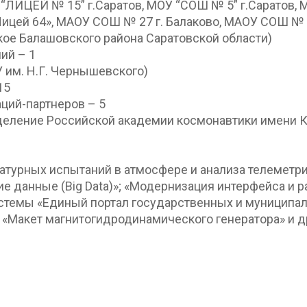
 “ЛИЦЕЙ № 15” г.Саратов, МОУ “СОШ № 5” г.Саратов
ицей 64», МАОУ СОШ № 27 г. Балаково, МАОУ СОШ № 16
кое Балашовского района Саратовской области)
ий – 1
 им. Н.Г. Чернышевского)
15
ций-партнеров – 5
деление Российской академии космонавтики имени К
натурных испытаний в атмосфере и анализа телеметри
е данные (Big Data)»; «Модернизация интерфейса и
темы «Единый портал государственных и муниципаль
 «Макет магнитогидродинамического генератора» и д