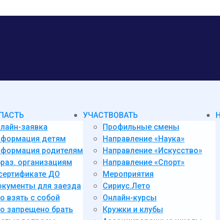
ПАСТЬ
УЧАСТВОВАТЬ
лайн-заявка
Профильные смены
нформация детям
Направление «Наука»
формация родителям
Направление «Искусство»
раз. организациям
Направление «Спорт»
сертификате ДО
Мероприятия
кументы для заезда
Сириус.Лето
о взять с собой
Онлайн-курсы
о запрещено брать
Кружки и клубы