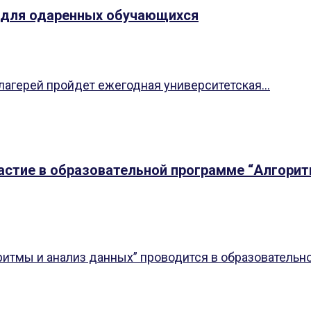
 для одаренных обучающихся
 лагерей пройдет ежегодная университетская...
частие в образовательной программе “Алгори
тмы и анализ данных” проводится в образовательном 