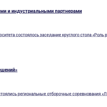
ами и индустриальными партнерами
рситета состоялось заседание круглого стола «Роль
ешений»
остоялись региональные отборочные соревнования «