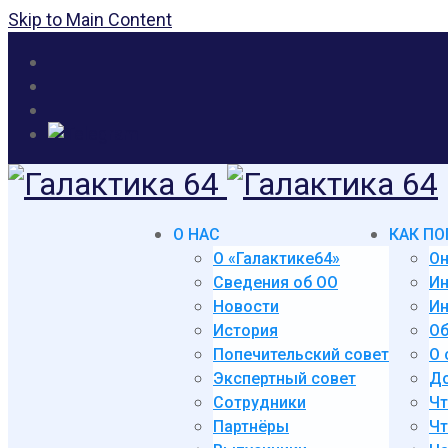
Skip to Main Content
О НАС
КАК ПО
О «Галактике64»
Он
Сведения об ОО
И
Новости
Ин
История
Об
Попечительский совет
О 
Экспертный совет
До
Сотрудники
Чт
Партнёры
Чт