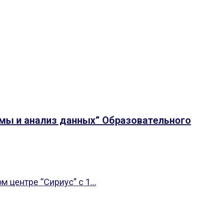
тмы и анализ данных” Образовательного
центре “Сириус” с 1...