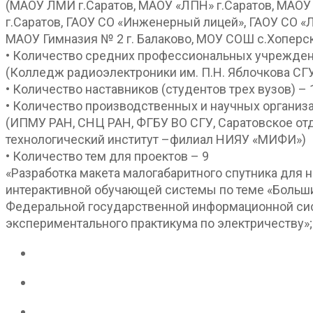
(МАОУ ЛМИ г.Саратов, МАОУ «ЛПН» г.Саратов, МАОУ
г.Саратов, ГАОУ СО «Инженерный лицей», ГАОУ СО «Л
МАОУ Гимназия № 2 г. Балаково, МОУ СОШ с.Хоперс
• Количество средних профессиональных учрежден
(Колледж радиоэлектроники им. П.Н. Яблочкова СГУ
• Количество наставников (студентов трех вузов) – 
• Количество производственных и научных организа
(ИПМУ РАН, СНЦ РАН, ФГБУ ВО СГУ, Саратовское от
технологический институт –филиал НИЯУ «МИФИ»)
• Количество тем для проектов – 9
«Разработка макета малогабаритного спутника для 
интерактивной обучающей системы по теме «Больши
Федеральной государственной информационной сис
экспериментального практикума по электричеству»;