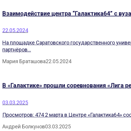
Взаимодействие центра “Галактика64” с вуз
22.05.2024
На площадке Саратовского государственного униве
партнёров...
Мария Браташова
22.05.2024
В «Галактике» прошли соревнования «Лига р
03.03.2025
Просмотров: 474 2 марта в Центре «Галактика64» с
Андрей Болкунов
03.03.2025