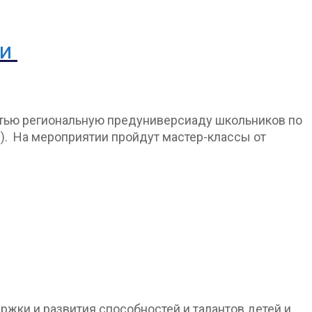
ии
етью региональную предуниверсиаду школьников по
73). На мероприятии пройдут мастер-классы от
жки и развития способностей и талантов детей и