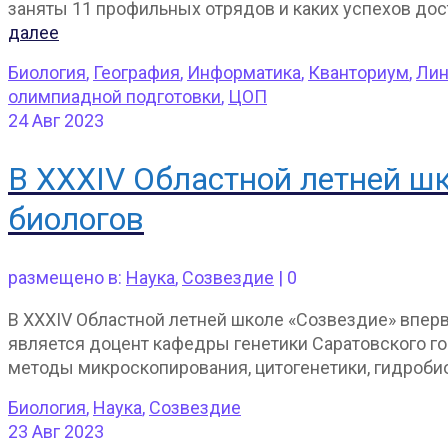
заняты 11 профильных отрядов и каких успехов дост
далее
Биология
,
География
,
Информатика
,
Кванториум
,
Лин
олимпиадной подготовки
,
ЦОП
24
Авг 2023
В XXXIV Областной летней ш
биологов
размещено в:
Наука
,
Созвездие
|
0
В XXXIV Областной летней школе «Созвездие» впер
является доцент кафедры генетики Саратовского го
методы микроскопирования, цитогенетики, гидробио
Биология
,
Наука
,
Созвездие
23
Авг 2023