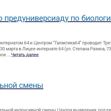
 предуниверсиаду по биолог
интернатом 64 и Центром “Галактика64” проводит Тр
30 марта в Лицее-интернате 64 (ул. Степана Разина, 
ное …
Читать далее
льной смены
льной интенсивной смены Центра выявления, поддер