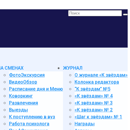
Поиск:
НА СМЕНАХ
ЖУРНАЛ
ФотоЭкскурсия
О журнале «К звёздам»
ВидеоОбзор
Колонка редактора
Расписание дня и Меню
“К звёздам” №5
Коворкинг
«К звёздам» № 4
Развлечения
«К звёздам» № 3
Выезды
«К звёздам» № 2
К поступлению в вуз
«Шаг к звёздам» № 1
Работа психолога
Награды