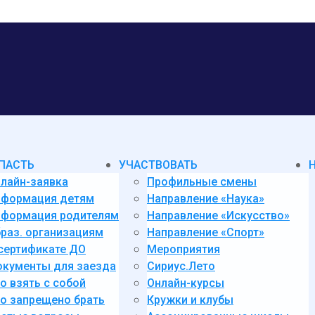
ПАСТЬ
УЧАСТВОВАТЬ
лайн-заявка
Профильные смены
нформация детям
Направление «Наука»
формация родителям
Направление «Искусство»
раз. организациям
Направление «Спорт»
сертификате ДО
Мероприятия
кументы для заезда
Сириус.Лето
о взять с собой
Онлайн-курсы
о запрещено брать
Кружки и клубы