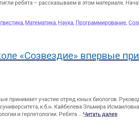
игли ребята – рассказываем в этом материале. Начат
гвистика
,
Математика
,
Наука
,
Программирование
,
Соз
коле «Созвездие» впервые пр
вые принимает участие отряд юных биологов. Руков
суниверситета, к.б.н. Кайбелева Эльмира Исмаиловн
логии и герпетологии. Ребята …
Читать далее