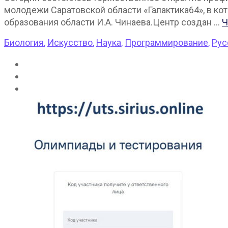
молодежи Саратовской области «Галактика64», в ко
образования области И.А. Чинаева.Центр создан …
Ч
Биология
,
Искусство
,
Наука
,
Программирование
,
Рус