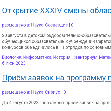
Открытие XXXIV смены облас
размещено в:
Наука
,
Созвездие
|
0
20 августа в детском оздоровительно-образовател
обучающихся образовательных учреждений Саратовс
конкурсов объединились в 11 отрядов по основны
Биология
,
Информатика
,
История
,
Кванториум
,
Мате
6
Июн 2023
Приём заявок на программу 
размещено в:
Наука
,
Сириус
|
0
До 4 августа 2023 года открыт приём заявок на прог