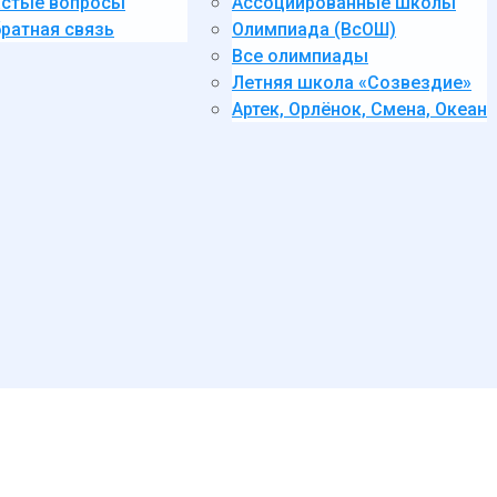
стые вопросы
Ассоциированные школы
ратная связь
Олимпиада (ВсОШ)
Все олимпиады
Летняя школа «Созвездие»
Артек, Орлёнок, Смена, Океан