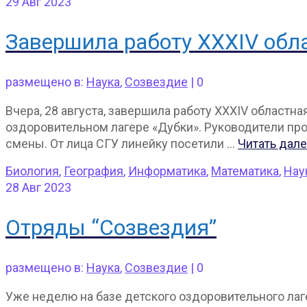
29
Авг 2023
Завершила работу XXXIV обл
размещено в:
Наука
,
Созвездие
|
0
Вчера, 28 августа, завершила работу XXXIV област
оздоровительном лагере «Дубки». Руководители пр
смены. От лица СГУ линейку посетили …
Читать дал
Биология
,
География
,
Информатика
,
Математика
,
Нау
28
Авг 2023
Отряды “Созвездия”
размещено в:
Наука
,
Созвездие
|
0
Уже неделю на базе детского оздоровительного лаг