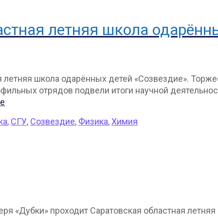
астная летняя школа одарённ
ная летняя школа одарённых детей «Созвездие». Тор
офильных отрядов подвели итоги научной деятельнос
ее
ка
,
СГУ
,
Созвездие
,
Физика
,
Химия
еря «Дубки» проходит Саратовская областная летняя