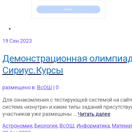
19
Сен 2023
Демонстрационная олимпиад
Сириус.Курсы
размещено в:
ВсОШ
|
0
Для ознакомления с тестирующей системой на сайте 
система «изнутри» и какие типы заданий присутств
участников уже размещены …
Читать далее
Астрономия
,
Биология
,
ВсОШ
,
Информатика
,
Матема