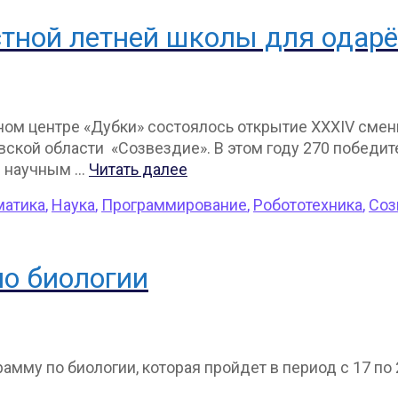
тной летней школы для одарё
ьном центре «Дубки» состоялось открытие XXXIV см
кой области «Созвездие». В этом году 270 победит
м научным …
Читать далее
матика
,
Наука
,
Программирование
,
Робототехника
,
Соз
по биологии
рамму по биологии, которая пройдет в период с 17 по