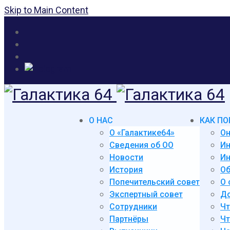
Skip to Main Content
О НАС
КАК ПО
О «Галактике64»
Он
Сведения об ОО
И
Новости
Ин
История
Об
Попечительский совет
О 
Экспертный совет
До
Сотрудники
Чт
Партнёры
Чт