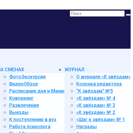
Поиск:
НА СМЕНАХ
ЖУРНАЛ
ФотоЭкскурсия
О журнале «К звёздам»
ВидеоОбзор
Колонка редактора
Расписание дня и Меню
“К звёздам” №5
Коворкинг
«К звёздам» № 4
Развлечения
«К звёздам» № 3
Выезды
«К звёздам» № 2
К поступлению в вуз
«Шаг к звёздам» № 1
Работа психолога
Награды