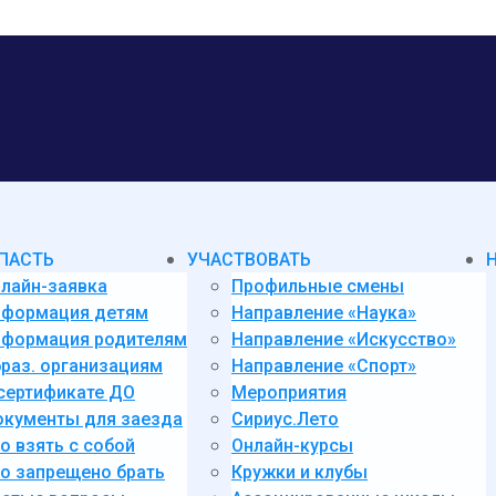
ПАСТЬ
УЧАСТВОВАТЬ
лайн-заявка
Профильные смены
нформация детям
Направление «Наука»
формация родителям
Направление «Искусство»
раз. организациям
Направление «Спорт»
сертификате ДО
Мероприятия
кументы для заезда
Сириус.Лето
о взять с собой
Онлайн-курсы
о запрещено брать
Кружки и клубы