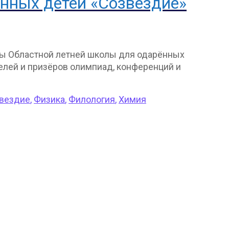
нных детей «Созвездие»
ены Областной летней школы для одарённых
елей и призёров олимпиад, конференций и
вездие
,
Физика
,
Филология
,
Химия