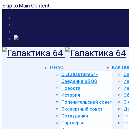
Skip to Main Content
О НАС
КАК ПО
О «Галактике64»
Он
Сведения об ОО
И
Новости
Ин
История
Об
Попечительский совет
О 
Экспертный совет
До
Сотрудники
Чт
Партнёры
Чт