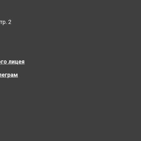
тр. 2
го лицея
леграм