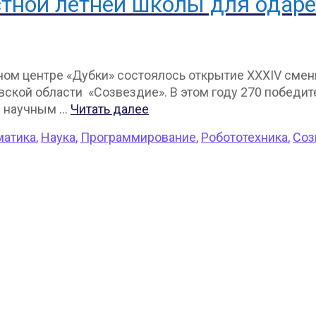
тной летней школы для одарё
ьном центре «Дубки» состоялось открытие XXXIV см
кой области «Созвездие». В этом году 270 победит
м научным …
Читать далее
матика
,
Наука
,
Программирование
,
Робототехника
,
Соз