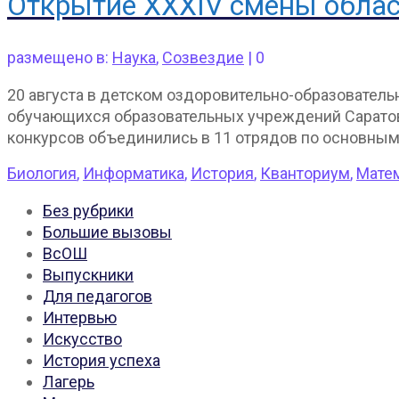
Открытие XXXIV смены облас
размещено в:
Наука
,
Созвездие
|
0
20 августа в детском оздоровительно-образовател
обучающихся образовательных учреждений Саратовс
конкурсов объединились в 11 отрядов по основны
Биология
,
Информатика
,
История
,
Кванториум
,
Мате
Без рубрики
Большие вызовы
ВсОШ
Выпускники
Для педагогов
Интервью
Искусство
История успеха
Лагерь