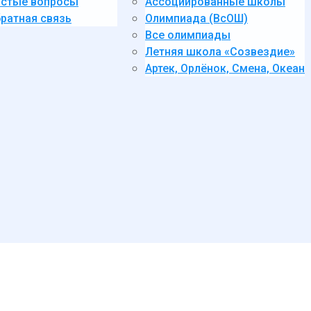
стые вопросы
Ассоциированные школы
ратная связь
Олимпиада (ВсОШ)
Все олимпиады
Летняя школа «Созвездие»
Артек, Орлёнок, Смена, Океан