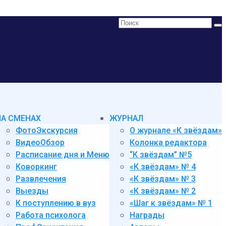
Поиск:
НА СМЕНАХ
ЖУРНАЛ
ФотоЭкскурсия
О журнале «К звёздам»
ВидеоОбзор
Колонка редактора
Расписание дня и Меню
“К звёздам” №5
Коворкинг
«К звёздам» № 4
Развлечения
«К звёздам» № 3
Выезды
«К звёздам» № 2
К поступлению в вуз
«Шаг к звёздам» № 1
Работа психолога
Награды