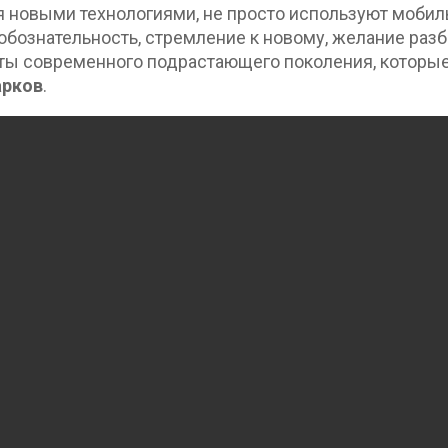
ся новыми технологиями, не просто используют моби
юбознательность, стремление к новому, желание разб
ы современного подрастающего поколения, которые, 
арков
.