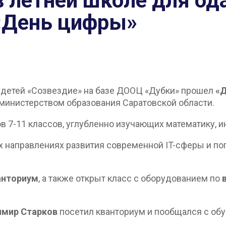
 в летней школе для о
«День цифры»
х детей «Созвездие» на базе ДООЦ «Дубки» прошел
«
 министерством образования Саратовской области.
в 7-11 классов, углубленно изучающих математику, и
х направлениях развития современной IT-сферы и п
анториум
, а также открыт класс с оборудованием по
имир Старков
посетил кванториум и пообщался с об