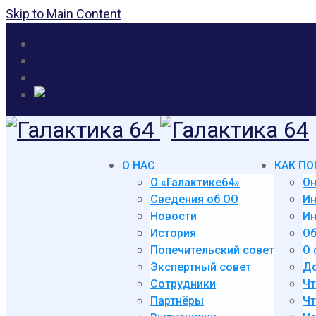
Skip to Main Content
О НАС
КАК ПО
О «Галактике64»
Он
Сведения об ОО
И
Новости
Ин
История
Об
Попечительский совет
О 
Экспертный совет
До
Сотрудники
Чт
Партнёры
Чт