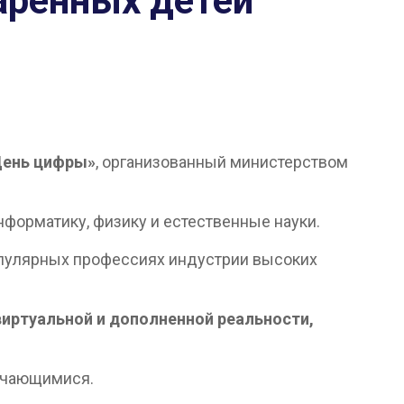
даренных детей
День цифры»
, организованный министерством
нформатику, физику и естественные науки.
опулярных профессиях индустрии высоких
виртуальной и дополненной реальности,
учающимися.