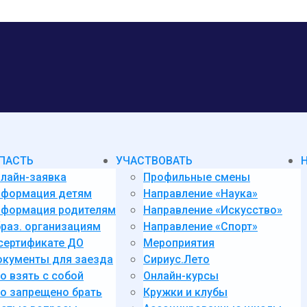
ПАСТЬ
УЧАСТВОВАТЬ
лайн-заявка
Профильные смены
нформация детям
Направление «Наука»
формация родителям
Направление «Искусство»
раз. организациям
Направление «Спорт»
сертификате ДО
Мероприятия
кументы для заезда
Сириус.Лето
о взять с собой
Онлайн-курсы
о запрещено брать
Кружки и клубы