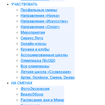
УЧАСТВОВАТЬ
Профильные смены
Направление «Наука»
Направление «Искусство»
Направление «Спорт»
Мероприятия
Сириус.Лето
Онлайн-курсы
Кружки и клубы
Ассоциированные школы
Олимпиада (ВсОШ)
Все олимпиады
Летняя школа «Созвездие»
Артек, Орлёнок, Смена, Океан
НА СМЕНАХ
ФотоЭкскурсия
ВидеоОбзор
Расписание дня и Меню