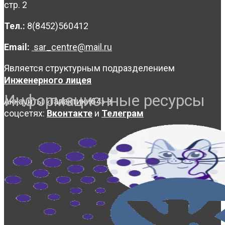
стр. 2
Тел.:
8(8452)560412
Email:
sar_centre@mail.ru
Является структурным подразделением
Инженерного лицея
Информационные ресурсы
Аккаунты «Галактики64» в
соцсетях:
Вконтакте
и
Телеграм