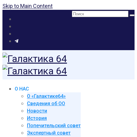
Skip to Main Content
Поиск:
О НАС
О «Галактике64»
Сведения об ОО
Новости
История
Попечительский совет
Экспертный совет