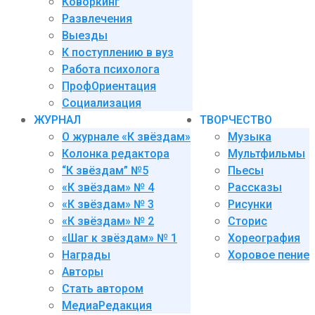
Коворкинг
Развлечения
Выезды
К поступлению в вуз
Работа психолога
ПрофОриентация
Социализация
ЖУРНАЛ
ТВОРЧЕСТВО
О журнале «К звёздам»
Музыка
Колонка редактора
Мультфильмы
“К звёздам” №5
Пьесы
«К звёздам» № 4
Рассказы
«К звёздам» № 3
Рисунки
«К звёздам» № 2
Сторис
«Шаг к звёздам» № 1
Хореография
Награды
Хоровое пение
Авторы
Стать автором
МедиаРедакция