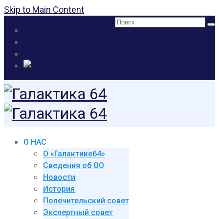
Skip to Main Content
Поиск:
О НАС
О «Галактике64»
Сведения об ОО
Новости
История
Попечительский совет
Экспертный совет