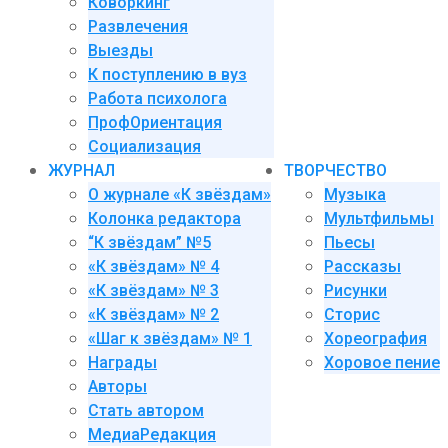
Коворкинг
Развлечения
Выезды
К поступлению в вуз
Работа психолога
ПрофОриентация
Социализация
ЖУРНАЛ
ТВОРЧЕСТВО
О журнале «К звёздам»
Музыка
Колонка редактора
Мультфильмы
“К звёздам” №5
Пьесы
«К звёздам» № 4
Рассказы
«К звёздам» № 3
Рисунки
«К звёздам» № 2
Сторис
«Шаг к звёздам» № 1
Хореография
Награды
Хоровое пение
Авторы
Стать автором
МедиаРедакция