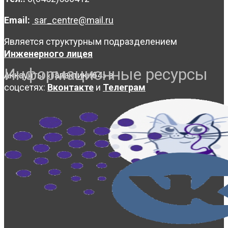
Email:
sar_centre@mail.ru
Является структурным подразделением
Инженерного лицея
Информационные ресурсы
Аккаунты «Галактики64» в
соцсетях:
Вконтакте
и
Телеграм