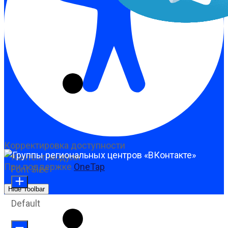
Корректировка доступности
Контент-модули
При поддержке
OneTap
Font Size
Hide Toolbar
Default