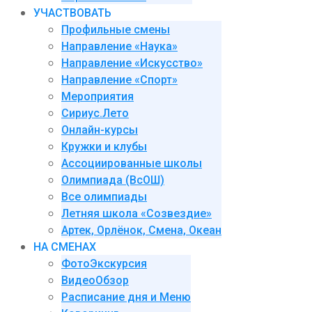
УЧАСТВОВАТЬ
Профильные смены
Направление «Наука»
Направление «Искусство»
Направление «Спорт»
Мероприятия
Сириус.Лето
Онлайн-курсы
Кружки и клубы
Ассоциированные школы
Олимпиада (ВсОШ)
Все олимпиады
Летняя школа «Созвездие»
Артек, Орлёнок, Смена, Океан
НА СМЕНАХ
ФотоЭкскурсия
ВидеоОбзор
Расписание дня и Меню