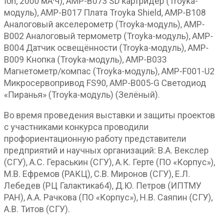
Ion, 2000 мА·ч), AMP-B073 SD картридер (Troyka-
модуль), AMP-B017 Плата Troyka Shield, AMP-B108
Аналоговый акселерометр (Troyka-модуль), AMP-
B002 Аналоговый термометр (Troyka-модуль), AMP-
B004 Датчик освещённости (Troyka-модуль), AMP-
B009 Кнопка (Troyka-модуль), AMP-B033
Магнетометр/компас (Troyka-модуль), AMP-F001-U2
Микросервопривод FS90, AMP-B005-G Светодиод
«Пиранья» (Troyka-модуль) (Зелёный).
Во время проведения выставки и защиты проектов
с участниками конкурса проводили
профориентационную работу представители
предприятий и научных организаций: В.А. Векслер
(СГУ), А.С. Гераськин (СГУ), А.К. Герте (ПО «Корпус»),
М.В. Ефремов (РАКЦ), С.В. Миронов (СГУ), Е.Л.
Лебедев (РЦ Галактика64), Д.Ю. Петров (ИПТМУ
РАН), А.А. Рачкова (ПО «Корпус»), Н.В. Саяпин (СГУ),
А.В. Титов (СГУ).