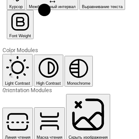
Курсор
Межбуквенный интервал
Выравнивание текста
Font Weight
Color Modules
Light Contrast
High Contrast
Monochrome
Orientation Modules
Предыдущий слайд
Следующий слайд
Линия чтения
Маска чтения
Скрыть изображения