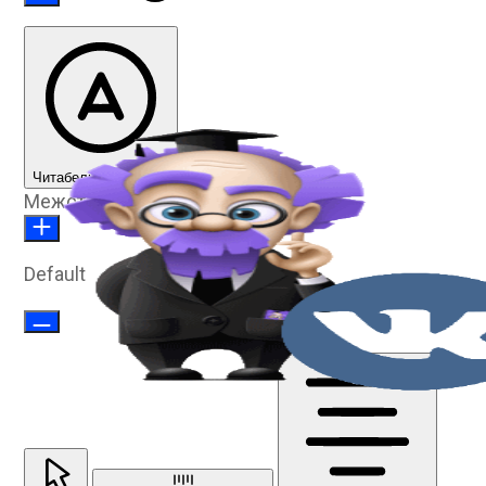
Читабельный шрифт
Межстрочное расстояние
Default