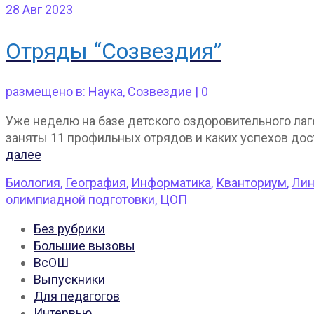
28
Авг 2023
Отряды “Созвездия”
размещено в:
Наука
,
Созвездие
|
0
Уже неделю на базе детского оздоровительного лаг
заняты 11 профильных отрядов и каких успехов дост
далее
Биология
,
География
,
Информатика
,
Кванториум
,
Лин
олимпиадной подготовки
,
ЦОП
Без рубрики
Большие вызовы
ВсОШ
Выпускники
Для педагогов
Интервью