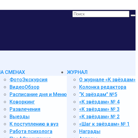
Поиск:
НА СМЕНАХ
ЖУРНАЛ
ФотоЭкскурсия
О журнале «К звёздам»
ВидеоОбзор
Колонка редактора
Расписание дня и Меню
“К звёздам” №5
Коворкинг
«К звёздам» № 4
Развлечения
«К звёздам» № 3
Выезды
«К звёздам» № 2
К поступлению в вуз
«Шаг к звёздам» № 1
Работа психолога
Награды