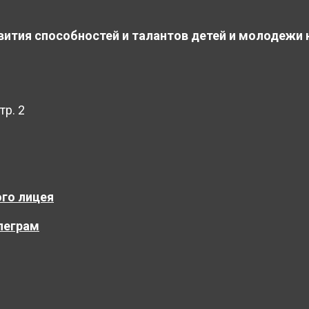
вития способностей и талантов детей и молодежи 
тр. 2
го лицея
леграм