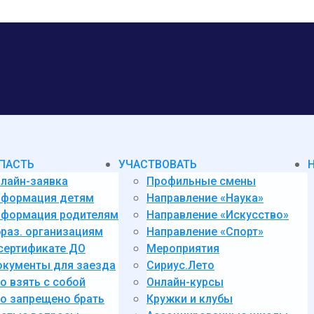
ПАСТЬ
УЧАСТВОВАТЬ
лайн-заявка
Профильные смены
нформация детям
Направление «Наука»
формация родителям
Направление «Искусство»
раз. организациям
Направление «Спорт»
сертификате ДО
Мероприятия
кументы для заезда
Сириус.Лето
о взять с собой
Онлайн-курсы
о запрещено брать
Кружки и клубы