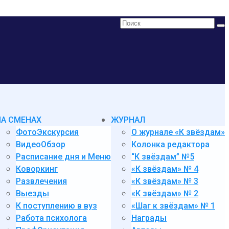
Поиск:
НА СМЕНАХ
ЖУРНАЛ
ФотоЭкскурсия
О журнале «К звёздам»
ВидеоОбзор
Колонка редактора
Расписание дня и Меню
“К звёздам” №5
Коворкинг
«К звёздам» № 4
Развлечения
«К звёздам» № 3
Выезды
«К звёздам» № 2
К поступлению в вуз
«Шаг к звёздам» № 1
Работа психолога
Награды