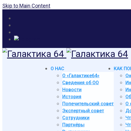
Skip to Main Content
О НАС
КАК ПО
О «Галактике64»
Он
Сведения об ОО
И
Новости
Ин
История
Об
Попечительский совет
О 
Экспертный совет
До
Сотрудники
Чт
Партнёры
Чт