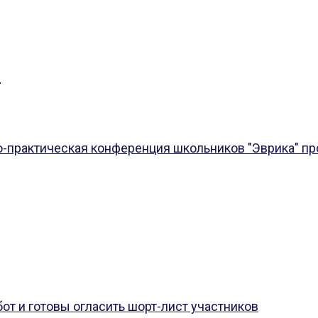
”
о-практическая конференция школьников "Эврика" пр
т и готовы огласить шорт-лист участников