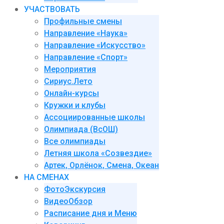
УЧАСТВОВАТЬ
Профильные смены
Направление «Наука»
Направление «Искусство»
Направление «Спорт»
Мероприятия
Сириус.Лето
Онлайн-курсы
Кружки и клубы
Ассоциированные школы
Олимпиада (ВсОШ)
Все олимпиады
Летняя школа «Созвездие»
Артек, Орлёнок, Смена, Океан
НА СМЕНАХ
ФотоЭкскурсия
ВидеоОбзор
Расписание дня и Меню