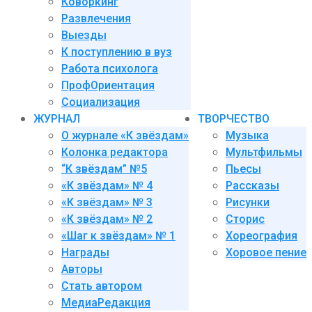
Коворкинг
Развлечения
Выезды
К поступлению в вуз
Работа психолога
ПрофОриентация
Социализация
ЖУРНАЛ
ТВОРЧЕСТВО
О журнале «К звёздам»
Музыка
Колонка редактора
Мультфильмы
“К звёздам” №5
Пьесы
«К звёздам» № 4
Рассказы
«К звёздам» № 3
Рисунки
«К звёздам» № 2
Сторис
«Шаг к звёздам» № 1
Хореография
Награды
Хоровое пение
Авторы
Стать автором
МедиаРедакция