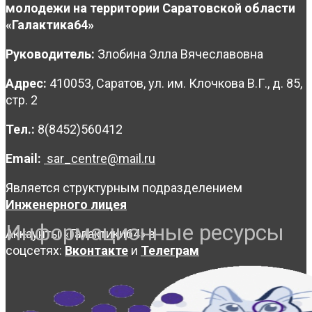
молодежи на территории Саратовской области
«Галактика64»
Руководитель:
Злобина Элла Вячеславовна
Адрес:
410053, Саратов, ул. им. Клочкова В.Г., д. 85,
стр. 2
Тел.:
8(8452)560412
Email:
sar_centre@mail.ru
Является структурным подразделением
Инженерного лицея
Информационные ресурсы
Аккаунты «Галактики64» в
соцсетях:
Вконтакте
и
Телеграм