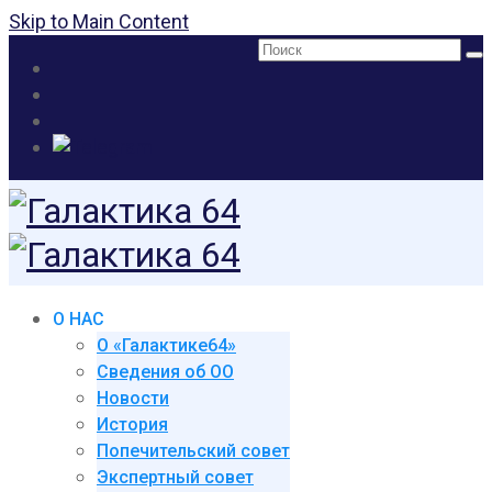
Skip to Main Content
Поиск:
О НАС
О «Галактике64»
Сведения об ОО
Новости
История
Попечительский совет
Экспертный совет