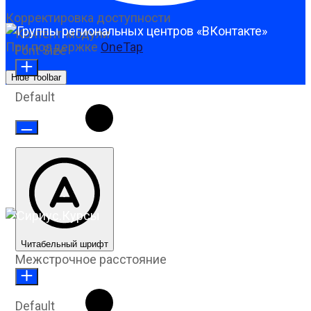
Корректировка доступности
Контент-модули
При поддержке
OneTap
Font Size
Hide Toolbar
Default
Читабельный шрифт
Межстрочное расстояние
Default