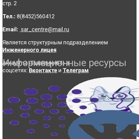
стр. 2
Тел.:
8(8452)560412
Email:
sar_centre@mail.ru
Является структурным подразделением
Инженерного лицея
Информационные ресурсы
Аккаунты «Галактики64» в
соцсетях:
Вконтакте
и
Телеграм