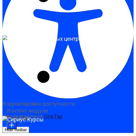
Корректировка доступности
Контент-модули
При поддержке
OneTap
Font Size
Hide Toolbar