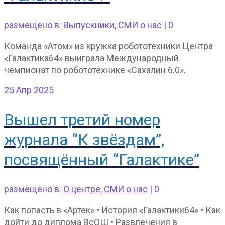
размещено в:
Выпускники
,
СМИ о нас
|
0
Команда «Атом» из кружка робототехники Центра
«Галактика64» выиграла Международный
чемпионат по робототехнике «Сахалин 6.0».
25
Апр 2025
Вышел третий номер
журнала “К звёздам”,
посвящённый “Галактике”
размещено в:
О центре
,
СМИ о нас
|
0
Как попасть в «Артек» • История «Галактики64» • Как
дойти до диплома ВсОШ • Развлечения в