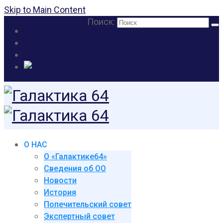
Skip to Main Content
Поиск:
О НАС
О «Галактике64»
Сведения об ОО
Новости
История
Попечительский совет
Экспертный совет