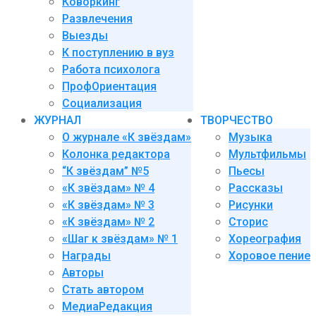
Коворкинг
Развлечения
Выезды
К поступлению в вуз
Работа психолога
ПрофОриентация
Социализация
ЖУРНАЛ
ТВОРЧЕСТВО
О журнале «К звёздам»
Музыка
Колонка редактора
Мультфильмы
“К звёздам” №5
Пьесы
«К звёздам» № 4
Рассказы
«К звёздам» № 3
Рисунки
«К звёздам» № 2
Сторис
«Шаг к звёздам» № 1
Хореография
Награды
Хоровое пение
Авторы
Стать автором
МедиаРедакция