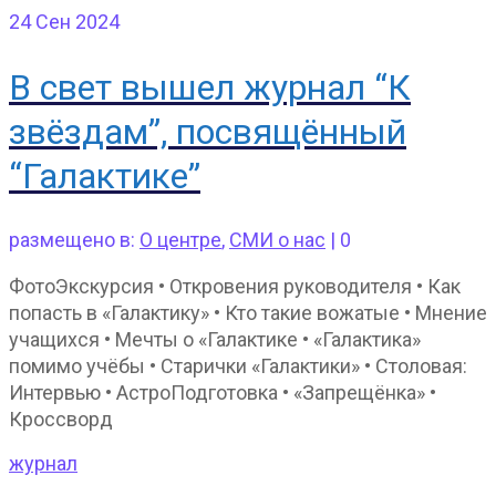
24
Сен 2024
В свет вышел журнал “К
звёздам”, посвящённый
“Галактике”
размещено в:
О центре
,
СМИ о нас
|
0
ФотоЭкскурсия • Откровения руководителя • Как
попасть в «Галактику» • Кто такие вожатые • Мнение
учащихся • Мечты о «Галактике • «Галактика»
помимо учёбы • Старички «Галактики» • Столовая:
Интервью • АстроПодготовка • «Запрещёнка» •
Кроссворд
журнал