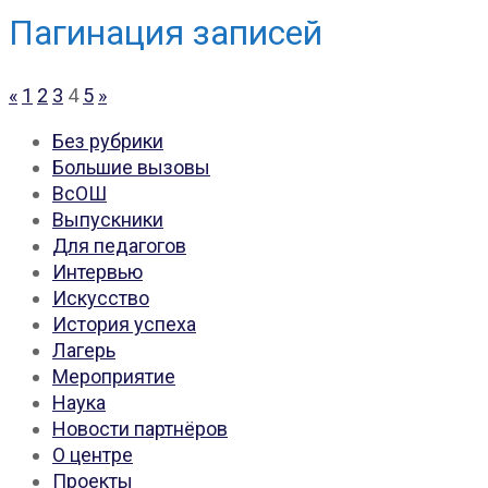
Пагинация записей
«
1
2
3
4
5
»
Без рубрики
Большие вызовы
ВсОШ
Выпускники
Для педагогов
Интервью
Искусство
История успеха
Лагерь
Мероприятие
Наука
Новости партнёров
О центре
Проекты