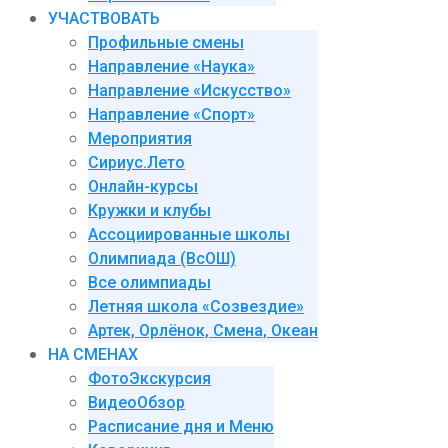
УЧАСТВОВАТЬ
Профильные смены
Направление «Наука»
Направление «Искусство»
Направление «Спорт»
Мероприятия
Сириус.Лето
Онлайн-курсы
Кружки и клубы
Ассоциированные школы
Олимпиада (ВсОШ)
Все олимпиады
Летняя школа «Созвездие»
Артек, Орлёнок, Смена, Океан
НА СМЕНАХ
ФотоЭкскурсия
ВидеоОбзор
Расписание дня и Меню