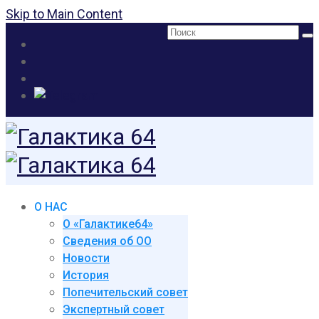
Skip to Main Content
Поиск:
О НАС
О «Галактике64»
Сведения об ОО
Новости
История
Попечительский совет
Экспертный совет