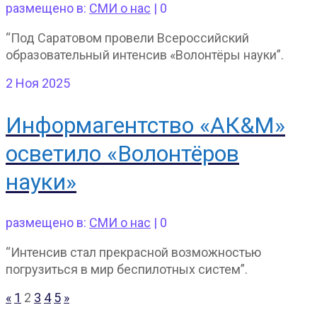
размещено в:
СМИ о нас
|
0
“Под Саратовом провели Всероссийский
образовательный интенсив «Волонтёры науки”.
2
Ноя 2025
Информагентство «АК&М»
осветило «Волонтёров
науки»
размещено в:
СМИ о нас
|
0
“Интенсив стал прекрасной возможностью
погрузиться в мир беспилотных систем”.
Пагинация
«
1
2
3
4
5
»