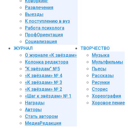
Коворкинг
Развлечения
Выезды
К поступлению в вуз
Работа психолога
ПрофОриентация
Социализация
ЖУРНАЛ
ТВОРЧЕСТВО
О журнале «К звёздам»
Музыка
Колонка редактора
Мультфильмы
“К звёздам” №5
Пьесы
«К звёздам» № 4
Рассказы
«К звёздам» № 3
Рисунки
«К звёздам» № 2
Сторис
«Шаг к звёздам» № 1
Хореография
Награды
Хоровое пение
Авторы
Стать автором
МедиаРедакция