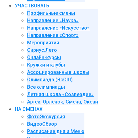
УЧАСТВОВАТЬ
Профильные смены
Направление «Наука»
Направление «Искусство»
Направление «Спорт»
Мероприятия
Сириус.Лето
Онлайн-курсы
Кружки и клубы
Ассоциированные школы
Олимпиада (ВсОШ)
Все олимпиады
Летняя школа «Созвездие»
Артек, Орлёнок, Смена, Океан
НА СМЕНАХ
ФотоЭкскурсия
ВидеоОбзор
Расписание дня и Меню