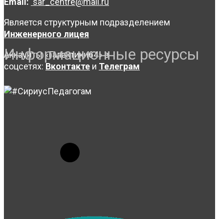
Email:
sar_centre@mail.ru
Является структурным подразделением
Инженерного лицея
Информационные ресурсы
Аккаунты «Галактики64» в
соцсетях:
Вконтакте
и
Телеграм