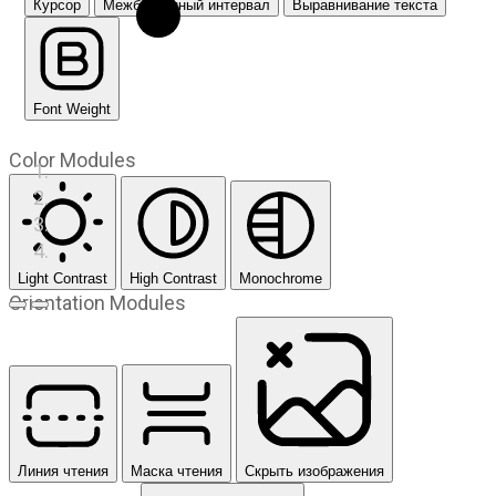
Курсор
Межбуквенный интервал
Выравнивание текста
Font Weight
Color Modules
Light Contrast
High Contrast
Monochrome
Orientation Modules
Предыдущий слайд
Следующий слайд
Линия чтения
Маска чтения
Скрыть изображения