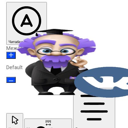
Читабельный шрифт
Межстрочное расстояние
Default