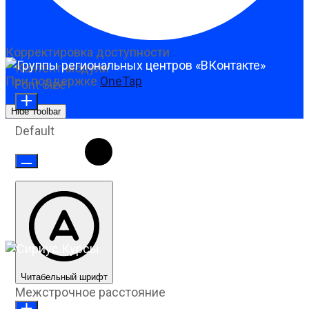
Корректировка доступности
Контент-модули
При поддержке
OneTap
Font Size
Hide Toolbar
Default
Читабельный шрифт
Межстрочное расстояние