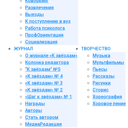
Коворкинг
Развлечения
Выезды
К поступлению в вуз
Работа психолога
ПрофОриентация
Социализация
ЖУРНАЛ
ТВОРЧЕСТВО
О журнале «К звёздам»
Музыка
Колонка редактора
Мультфильмы
“К звёздам” №5
Пьесы
«К звёздам» № 4
Рассказы
«К звёздам» № 3
Рисунки
«К звёздам» № 2
Сторис
«Шаг к звёздам» № 1
Хореография
Награды
Хоровое пение
Авторы
Стать автором
МедиаРедакция