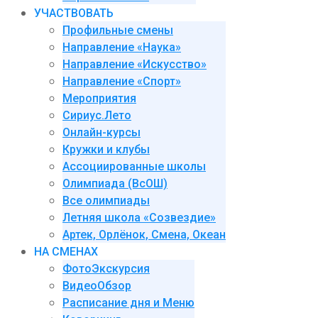
УЧАСТВОВАТЬ
Профильные смены
Направление «Наука»
Направление «Искусство»
Направление «Спорт»
Мероприятия
Сириус.Лето
Онлайн-курсы
Кружки и клубы
Ассоциированные школы
Олимпиада (ВсОШ)
Все олимпиады
Летняя школа «Созвездие»
Артек, Орлёнок, Смена, Океан
НА СМЕНАХ
ФотоЭкскурсия
ВидеоОбзор
Расписание дня и Меню