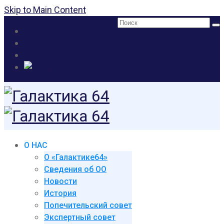
Skip to Main Content
Поиск:
О НАС
О «Галактике64»
Сведения об ОО
Новости
История
Попечительский совет
Экспертный совет