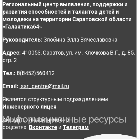
Региональный центр выявления, поддержки и
развития способностей и талантов детей и
молодежи на территории Саратовской области
«Галактика64»
Руководитель:
Злобина Элла Вячеславовна
Адрес:
410053, Саратов, ул. им. Клочкова В.Г., д. 85,
стр. 2
Тел.:
8(8452)560412
Email:
sar_centre@mail.ru
Является структурным подразделением
Инженерного лицея
Информационные ресурсы
Аккаунты «Галактики64» в
соцсетях:
Вконтакте
и
Телеграм