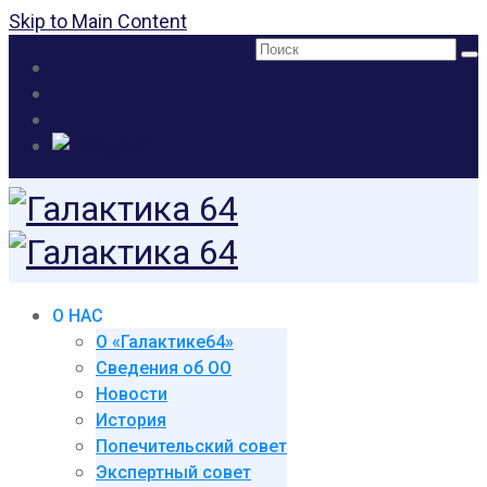
Skip to Main Content
Поиск:
О НАС
О «Галактике64»
Сведения об ОО
Новости
История
Попечительский совет
Экспертный совет