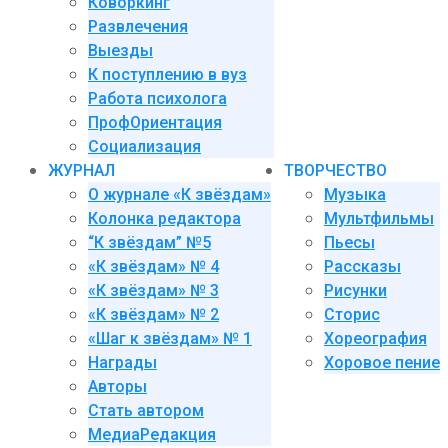
Коворкинг
Развлечения
Выезды
К поступлению в вуз
Работа психолога
ПрофОриентация
Социализация
ЖУРНАЛ
ТВОРЧЕСТВО
О журнале «К звёздам»
Музыка
Колонка редактора
Мультфильмы
“К звёздам” №5
Пьесы
«К звёздам» № 4
Рассказы
«К звёздам» № 3
Рисунки
«К звёздам» № 2
Сторис
«Шаг к звёздам» № 1
Хореография
Награды
Хоровое пение
Авторы
Стать автором
МедиаРедакция