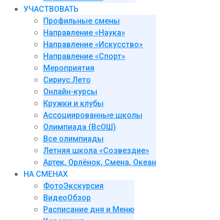
УЧАСТВОВАТЬ
Профильные смены
Направление «Наука»
Направление «Искусство»
Направление «Спорт»
Мероприятия
Сириус.Лето
Онлайн-курсы
Кружки и клубы
Ассоциированные школы
Олимпиада (ВсОШ)
Все олимпиады
Летняя школа «Созвездие»
Артек, Орлёнок, Смена, Океан
НА СМЕНАХ
ФотоЭкскурсия
ВидеоОбзор
Расписание дня и Меню