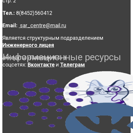
стр. 2
Тел.:
8(8452)560412
Email:
sar_centre@mail.ru
Является структурным подразделением
Инженерного лицея
Информационные ресурсы
Аккаунты «Галактики64» в
соцсетях:
Вконтакте
и
Телеграм