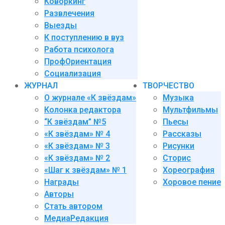
Коворкинг
Развлечения
Выезды
К поступлению в вуз
Работа психолога
ПрофОриентация
Социализация
ЖУРНАЛ
ТВОРЧЕСТВО
О журнале «К звёздам»
Музыка
Колонка редактора
Мультфильмы
“К звёздам” №5
Пьесы
«К звёздам» № 4
Рассказы
«К звёздам» № 3
Рисунки
«К звёздам» № 2
Сторис
«Шаг к звёздам» № 1
Хореография
Награды
Хоровое пение
Авторы
Стать автором
МедиаРедакция