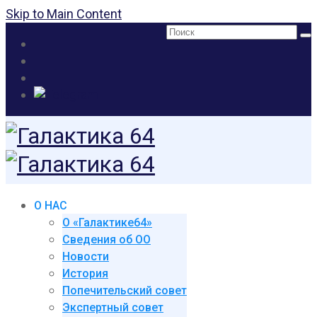
Skip to Main Content
Поиск:
О НАС
О «Галактике64»
Сведения об ОО
Новости
История
Попечительский совет
Экспертный совет