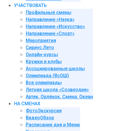
УЧАСТВОВАТЬ
Профильные смены
Направление «Наука»
Направление «Искусство»
Направление «Спорт»
Мероприятия
Сириус.Лето
Онлайн-курсы
Кружки и клубы
Ассоциированные школы
Олимпиада (ВсОШ)
Все олимпиады
Летняя школа «Созвездие»
Артек, Орлёнок, Смена, Океан
НА СМЕНАХ
ФотоЭкскурсия
ВидеоОбзор
Расписание дня и Меню