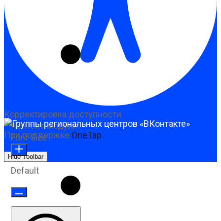
Корректировка доступности
Контент-модули
При поддержке
OneTap
Font Size
Hide Toolbar
Default