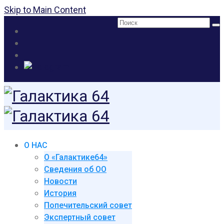
Skip to Main Content
Поиск:
О НАС
О «Галактике64»
Сведения об ОО
Новости
История
Попечительский совет
Экспертный совет