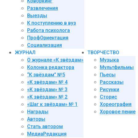
Коворкинг
Развлечения
Выезды
К поступлению в вуз
Работа психолога
ПрофОриентация
Социализация
ЖУРНАЛ
ТВОРЧЕСТВО
О журнале «К звёздам»
Музыка
Колонка редактора
Мультфильмы
“К звёздам” №5
Пьесы
«К звёздам» № 4
Рассказы
«К звёздам» № 3
Рисунки
«К звёздам» № 2
Сторис
«Шаг к звёздам» № 1
Хореография
Награды
Хоровое пение
Авторы
Стать автором
МедиаРедакция