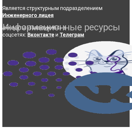
Является структурным подразделением
Инженерного лицея
Информационные ресурсы
Аккаунты «Галактики64» в
соцсетях:
Вконтакте
и
Телеграм