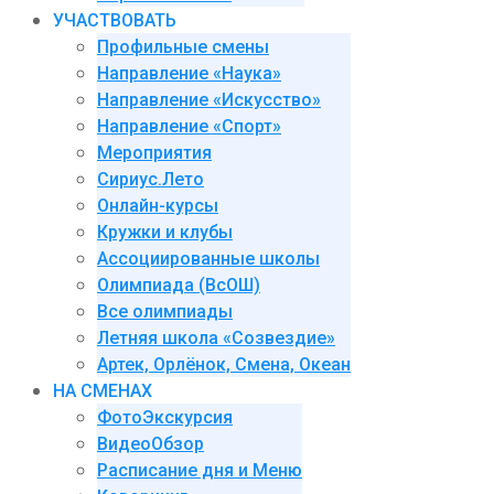
УЧАСТВОВАТЬ
Профильные смены
Направление «Наука»
Направление «Искусство»
Направление «Спорт»
Мероприятия
Сириус.Лето
Онлайн-курсы
Кружки и клубы
Ассоциированные школы
Олимпиада (ВсОШ)
Все олимпиады
Летняя школа «Созвездие»
Артек, Орлёнок, Смена, Океан
НА СМЕНАХ
ФотоЭкскурсия
ВидеоОбзор
Расписание дня и Меню