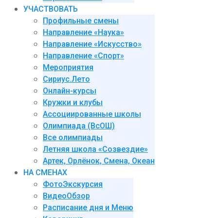
УЧАСТВОВАТЬ
Профильные смены
Направление «Наука»
Направление «Искусство»
Направление «Спорт»
Мероприятия
Сириус.Лето
Онлайн-курсы
Кружки и клубы
Ассоциированные школы
Олимпиада (ВсОШ)
Все олимпиады
Летняя школа «Созвездие»
Артек, Орлёнок, Смена, Океан
НА СМЕНАХ
ФотоЭкскурсия
ВидеоОбзор
Расписание дня и Меню