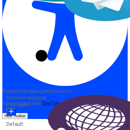
Корректировка доступности
Контент-модули
При поддержке
OneTap
Font Size
Hide Toolbar
Default