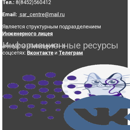
Тел.:
8(8452)560412
Email:
sar_centre@mail.ru
Является структурным подразделением
Инженерного лицея
Информационные ресурсы
Аккаунты «Галактики64» в
соцсетях:
Вконтакте
и
Телеграм