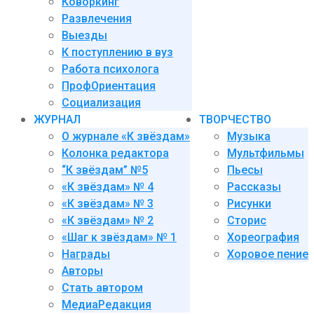
Коворкинг
Развлечения
Выезды
К поступлению в вуз
Работа психолога
ПрофОриентация
Социализация
ЖУРНАЛ
ТВОРЧЕСТВО
О журнале «К звёздам»
Музыка
Колонка редактора
Мультфильмы
“К звёздам” №5
Пьесы
«К звёздам» № 4
Рассказы
«К звёздам» № 3
Рисунки
«К звёздам» № 2
Сторис
«Шаг к звёздам» № 1
Хореография
Награды
Хоровое пение
Авторы
Стать автором
МедиаРедакция