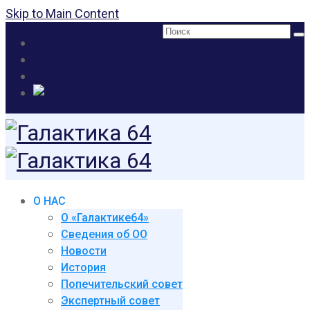
Skip to Main Content
Поиск:
О НАС
О «Галактике64»
Сведения об ОО
Новости
История
Попечительский совет
Экспертный совет