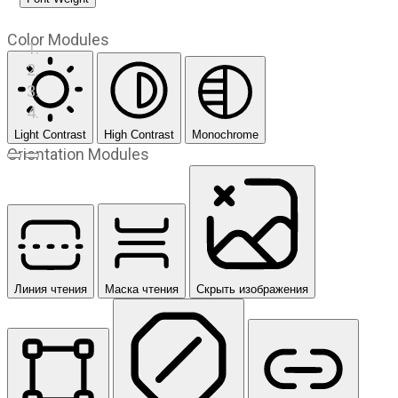
Color Modules
Light Contrast
High Contrast
Monochrome
Orientation Modules
Предыдущий слайд
Следующий слайд
Линия чтения
Маска чтения
Скрыть изображения