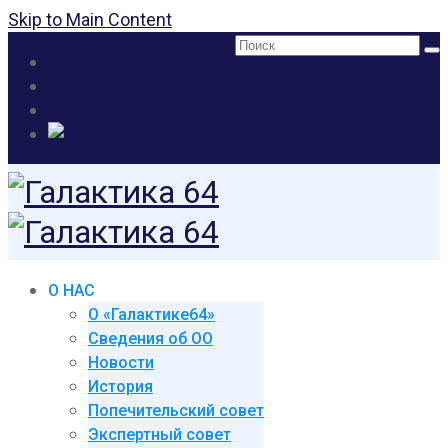
Skip to Main Content
Поиск:
О НАС
О «Галактике64»
Сведения об ОО
Новости
История
Попечительский совет
Экспертный совет