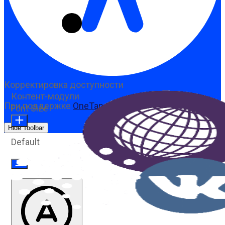
Корректировка доступности
Контент-модули
При поддержке
OneTap
Font Size
Hide Toolbar
Default