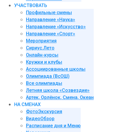
УЧАСТВОВАТЬ
Профильные смены
Направление «Наука»
Направление «Искусство»
Направление «Спорт»
Мероприятия
Сириус.Лето
Онлайн-курсы
Кружки и клубы
Ассоциированные школы
Олимпиада (ВсОШ)
Все олимпиады
Летняя школа «Созвездие»
Артек, Орлёнок, Смена, Океан
НА СМЕНАХ
ФотоЭкскурсия
ВидеоОбзор
Расписание дня и Меню