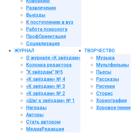
Коворкинг
Развлечения
Выезды
К поступлению в вуз
Работа психолога
ПрофОриентация
Социализация
ЖУРНАЛ
ТВОРЧЕСТВО
О журнале «К звёздам»
Музыка
Колонка редактора
Мультфильмы
“К звёздам” №5
Пьесы
«К звёздам» № 4
Рассказы
«К звёздам» № 3
Рисунки
«К звёздам» № 2
Сторис
«Шаг к звёздам» № 1
Хореография
Награды
Хоровое пение
Авторы
Стать автором
МедиаРедакция