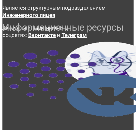
Является структурным подразделением
Инженерного лицея
Информационные ресурсы
Аккаунты «Галактики64» в
соцсетях:
Вконтакте
и
Телеграм