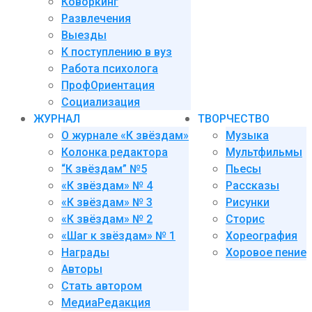
Коворкинг
Развлечения
Выезды
К поступлению в вуз
Работа психолога
ПрофОриентация
Социализация
ЖУРНАЛ
ТВОРЧЕСТВО
О журнале «К звёздам»
Музыка
Колонка редактора
Мультфильмы
“К звёздам” №5
Пьесы
«К звёздам» № 4
Рассказы
«К звёздам» № 3
Рисунки
«К звёздам» № 2
Сторис
«Шаг к звёздам» № 1
Хореография
Награды
Хоровое пение
Авторы
Стать автором
МедиаРедакция