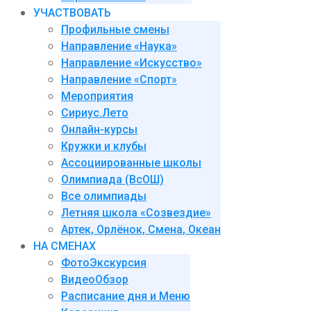
УЧАСТВОВАТЬ
Профильные смены
Направление «Наука»
Направление «Искусство»
Направление «Спорт»
Мероприятия
Сириус.Лето
Онлайн-курсы
Кружки и клубы
Ассоциированные школы
Олимпиада (ВсОШ)
Все олимпиады
Летняя школа «Созвездие»
Артек, Орлёнок, Смена, Океан
НА СМЕНАХ
ФотоЭкскурсия
ВидеоОбзор
Расписание дня и Меню