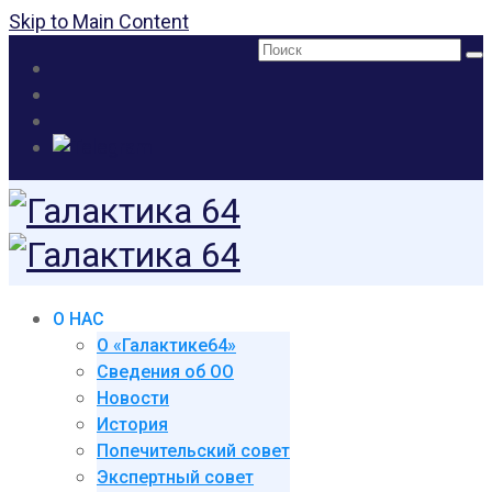
Skip to Main Content
Поиск:
О НАС
О «Галактике64»
Сведения об ОО
Новости
История
Попечительский совет
Экспертный совет