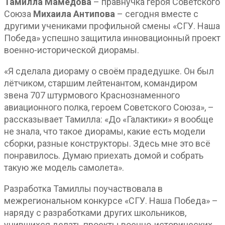
Тамилла Мамедова
– правнучка героя Советского
Союза
Михаила Антипова
– сегодня вместе с
другими учениками профильной смены «СГУ. Наша
Победа» успешно защитила инновационный проект
военно-исторической диорамы.
«Я сделала диораму о своём прадедушке. Он был
лётчиком, старшим лейтенантом, командиром
звена 707 штурмового Краснознаменного
авиационного полка, героем Советского Союза», –
рассказывает Тамилла: «До «Галактики» я вообще
не знала, что такое диорамы, какие есть модели
сборки, разные конструкторы. Здесь мне это всё
понравилось. Думаю приехать домой и собрать
такую же модель самолета».
Разработка Тамиллы поучаствовала в
межрегиональном конкурсе «СГУ. Наша Победа» –
наряду с разработками других школьников,
учившихся делать проекты военно-исторических