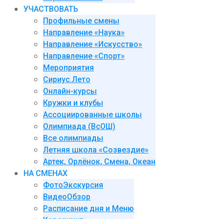
УЧАСТВОВАТЬ
Профильные смены
Направление «Наука»
Направление «Искусство»
Направление «Спорт»
Мероприятия
Сириус.Лето
Онлайн-курсы
Кружки и клубы
Ассоциированные школы
Олимпиада (ВсОШ)
Все олимпиады
Летняя школа «Созвездие»
Артек, Орлёнок, Смена, Океан
НА СМЕНАХ
ФотоЭкскурсия
ВидеоОбзор
Расписание дня и Меню