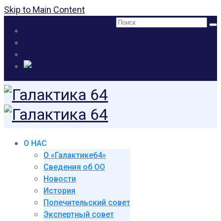
Skip to Main Content
Поиск:
О НАС
О «Галактике64»
Сведения об ОО
Новости
История
Попечительский совет
Экспертный совет