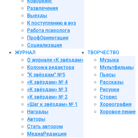
Коворкинг
Развлечения
Выезды
К поступлению в вуз
Работа психолога
ПрофОриентация
Социализация
ЖУРНАЛ
ТВОРЧЕСТВО
О журнале «К звёздам»
Музыка
Колонка редактора
Мультфильмы
“К звёздам” №5
Пьесы
«К звёздам» № 4
Рассказы
«К звёздам» № 3
Рисунки
«К звёздам» № 2
Сторис
«Шаг к звёздам» № 1
Хореография
Награды
Хоровое пение
Авторы
Стать автором
МедиаРедакция