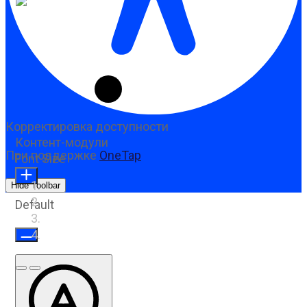
Корректировка доступности
Контент-модули
При поддержке
OneTap
Font Size
Hide Toolbar
Default
Предыдущий слайд
Следующий слайд