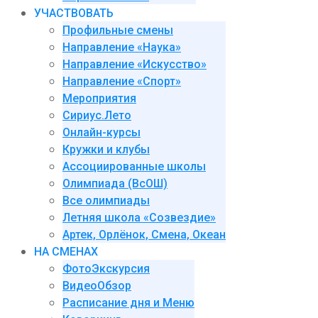
УЧАСТВОВАТЬ
Профильные смены
Направление «Наука»
Направление «Искусство»
Направление «Спорт»
Мероприятия
Сириус.Лето
Онлайн-курсы
Кружки и клубы
Ассоциированные школы
Олимпиада (ВсОШ)
Все олимпиады
Летняя школа «Созвездие»
Артек, Орлёнок, Смена, Океан
НА СМЕНАХ
ФотоЭкскурсия
ВидеоОбзор
Расписание дня и Меню