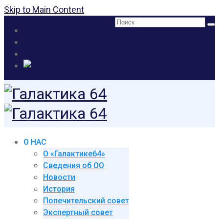
Skip to Main Content
Поиск:
О НАС
О «Галактике64»
Сведения об ОО
Новости
История
Попечительский совет
Экспертный совет