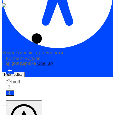
Корректировка доступности
Контент-модули
При поддержке
OneTap
Font Size
Hide Toolbar
Default
Предыдущий слайд
Следующий слайд