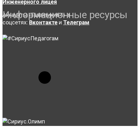
Инженерного лицея
Информационные ресурсы
Аккаунты «Галактики64» в
соцсетях:
Вконтакте
и
Телеграм
© 2023-2026, Центр "Галактика64". При