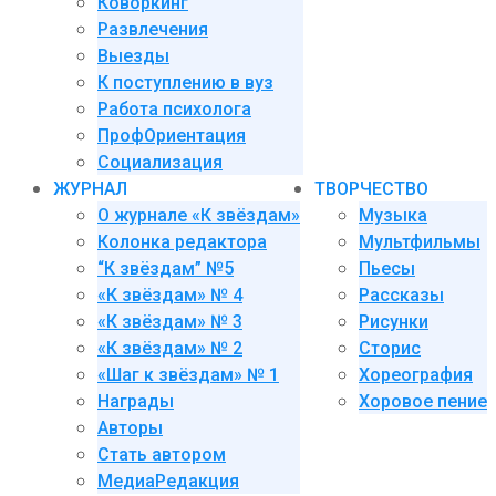
Коворкинг
Развлечения
Выезды
К поступлению в вуз
Работа психолога
ПрофОриентация
Социализация
ЖУРНАЛ
ТВОРЧЕСТВО
О журнале «К звёздам»
Музыка
Колонка редактора
Мультфильмы
“К звёздам” №5
Пьесы
«К звёздам» № 4
Рассказы
«К звёздам» № 3
Рисунки
«К звёздам» № 2
Сторис
«Шаг к звёздам» № 1
Хореография
Награды
Хоровое пение
Авторы
Стать автором
МедиаРедакция