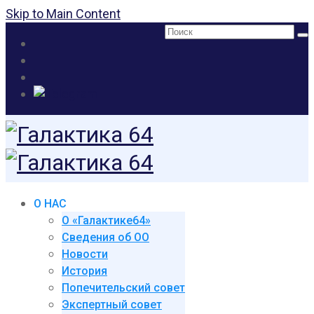
Skip to Main Content
Поиск:
О НАС
О «Галактике64»
Сведения об ОО
Новости
История
Попечительский совет
Экспертный совет