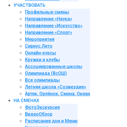
УЧАСТВОВАТЬ
Профильные смены
Направление «Наука»
Направление «Искусство»
Направление «Спорт»
Мероприятия
Сириус.Лето
Онлайн-курсы
Кружки и клубы
Ассоциированные школы
Олимпиада (ВсОШ)
Все олимпиады
Летняя школа «Созвездие»
Артек, Орлёнок, Смена, Океан
НА СМЕНАХ
ФотоЭкскурсия
ВидеоОбзор
Расписание дня и Меню