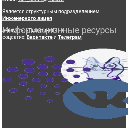
Является структурным подразделением
Инженерного лицея
Информационные ресурсы
Аккаунты «Галактики64» в
соцсетях:
Вконтакте
и
Телеграм