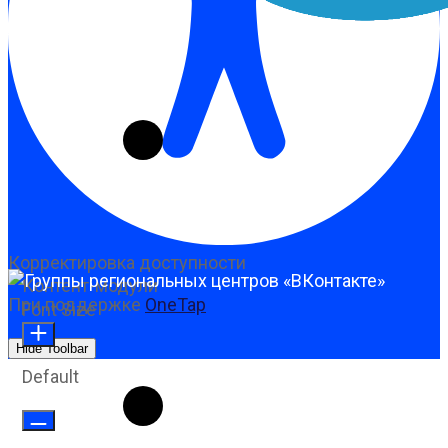
Корректировка доступности
Контент-модули
При поддержке
OneTap
Font Size
Hide Toolbar
Default