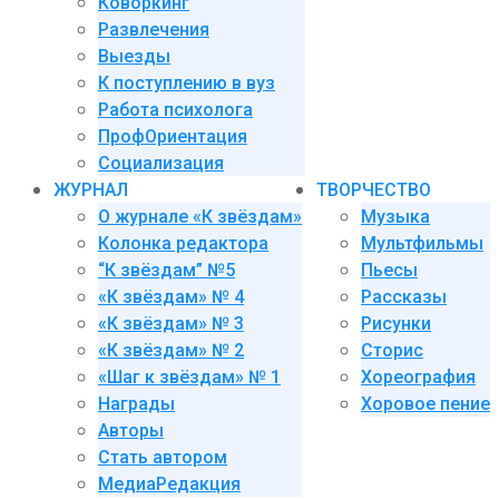
Коворкинг
Развлечения
Выезды
К поступлению в вуз
Работа психолога
ПрофОриентация
Социализация
ЖУРНАЛ
ТВОРЧЕСТВО
О журнале «К звёздам»
Музыка
Колонка редактора
Мультфильмы
“К звёздам” №5
Пьесы
«К звёздам» № 4
Рассказы
«К звёздам» № 3
Рисунки
«К звёздам» № 2
Сторис
«Шаг к звёздам» № 1
Хореография
Награды
Хоровое пение
Авторы
Стать автором
МедиаРедакция