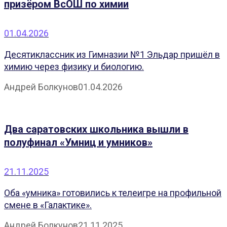
призёром ВсОШ по химии
01.04.2026
Десятиклассник из Гимназии №1 Эльдар пришёл в
химию через физику и биологию.
Андрей Болкунов
01.04.2026
Два саратовских школьника вышли в
полуфинал «Умниц и умников»
21.11.2025
Оба «умника» готовились к телеигре на профильной
смене в «Галактике».
Андрей Болкунов
21.11.2025