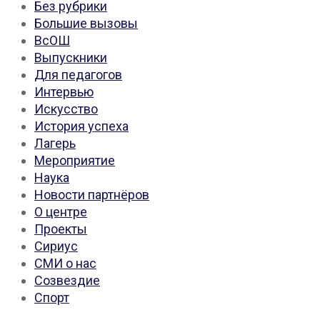
Без рубрики
Большие вызовы
ВсОШ
Выпускники
Для педагогов
Интервью
Искусство
История успеха
Лагерь
Мероприятие
Наука
Новости партнёров
О центре
Проекты
Сириус
СМИ о нас
Созвездие
Спорт