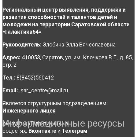
Региональный центр выявления, поддержки и
развития способностей и талантов детей и
молодежи на территории Саратовской области
«Галактика64»
Руководитель:
Злобина Элла Вячеславовна
Адрес:
410053, Саратов, ул. им. Клочкова В.Г., д. 85,
стр. 2
Тел.:
8(8452)560412
Email:
sar_centre@mail.ru
Является структурным подразделением
Инженерного лицея
Информационные ресурсы
Аккаунты «Галактики64» в
соцсетях:
Вконтакте
и
Телеграм