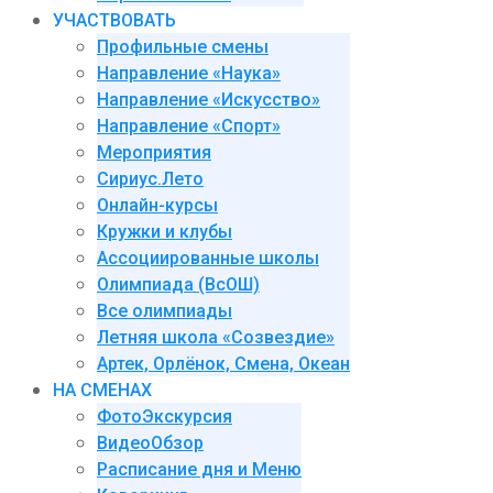
УЧАСТВОВАТЬ
Профильные смены
Направление «Наука»
Направление «Искусство»
Направление «Спорт»
Мероприятия
Сириус.Лето
Онлайн-курсы
Кружки и клубы
Ассоциированные школы
Олимпиада (ВсОШ)
Все олимпиады
Летняя школа «Созвездие»
Артек, Орлёнок, Смена, Океан
НА СМЕНАХ
ФотоЭкскурсия
ВидеоОбзор
Расписание дня и Меню