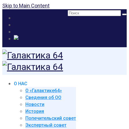
Skip to Main Content
Поиск:
О НАС
О «Галактике64»
Сведения об ОО
Новости
История
Попечительский совет
Экспертный совет