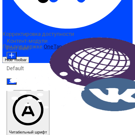
Корректировка доступности
Контент-модули
При поддержке
OneTap
Font Size
Hide Toolbar
Default
Читабельный шрифт