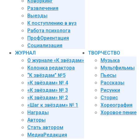
Коворкинг
Развлечения
Выезды
К поступлению в вуз
Работа психолога
ПрофОриентация
Социализация
ЖУРНАЛ
ТВОРЧЕСТВО
О журнале «К звёздам»
Музыка
Колонка редактора
Мультфильмы
“К звёздам” №5
Пьесы
«К звёздам» № 4
Рассказы
«К звёздам» № 3
Рисунки
«К звёздам» № 2
Сторис
«Шаг к звёздам» № 1
Хореография
Награды
Хоровое пение
Авторы
Стать автором
МедиаРедакция