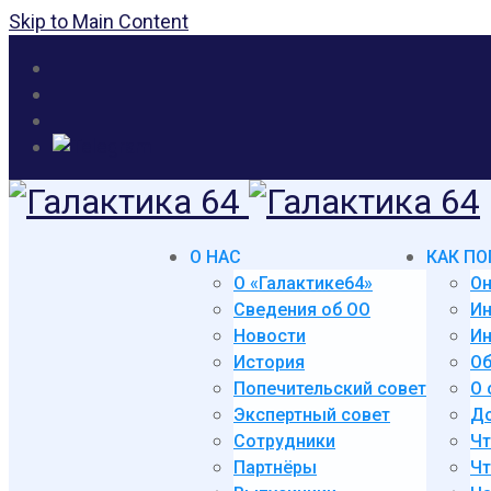
Skip to Main Content
О НАС
КАК ПО
О «Галактике64»
Он
Сведения об ОО
И
Новости
Ин
История
Об
Попечительский совет
О 
Экспертный совет
До
Сотрудники
Чт
Партнёры
Чт