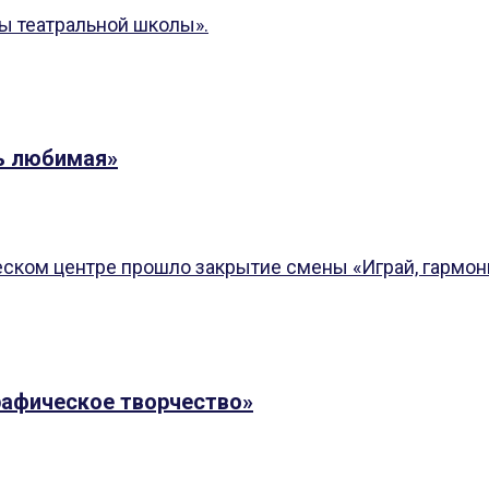
ы театральной школы».
ь любимая»
ском центре прошло закрытие смены «Играй, гармонь
рафическое творчество»