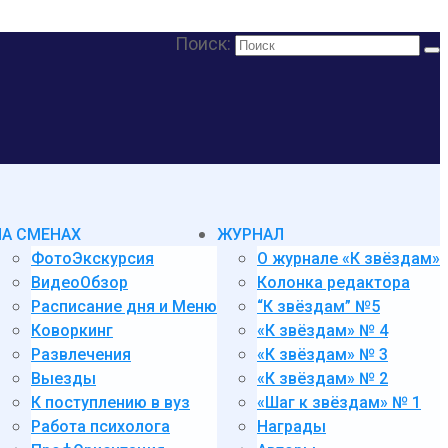
Поиск:
НА СМЕНАХ
ЖУРНАЛ
ФотоЭкскурсия
О журнале «К звёздам»
ВидеоОбзор
Колонка редактора
Расписание дня и Меню
“К звёздам” №5
Коворкинг
«К звёздам» № 4
Развлечения
«К звёздам» № 3
Выезды
«К звёздам» № 2
К поступлению в вуз
«Шаг к звёздам» № 1
Работа психолога
Награды