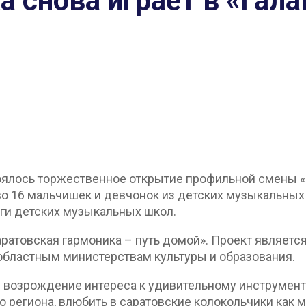
 снова играет в «Гала
тоялось торжественное открытие профильной смены «
о 16 мальчишек и девчонок из детских музыкальны
оги детских музыкальных школ.
аратовская гармоника – путь домой». Проект являет
областным министерствам культуры и образования.
 возрождение интереса к удивительному инструмент
 региона, влюбить в саратовские колокольчики как