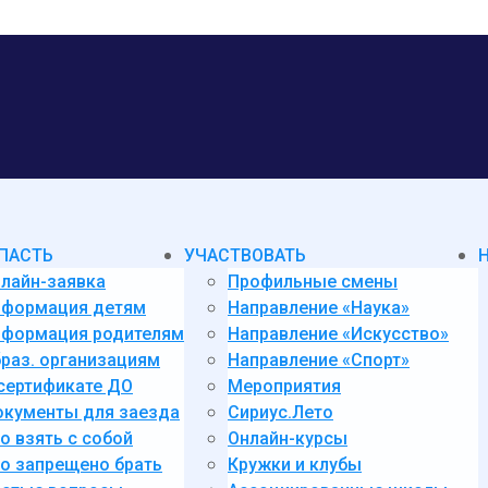
ПАСТЬ
УЧАСТВОВАТЬ
лайн-заявка
Профильные смены
нформация детям
Направление «Наука»
формация родителям
Направление «Искусство»
раз. организациям
Направление «Спорт»
сертификате ДО
Мероприятия
кументы для заезда
Сириус.Лето
о взять с собой
Онлайн-курсы
о запрещено брать
Кружки и клубы