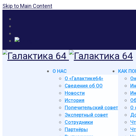
Skip to Main Content
О НАС
КАК ПО
О «Галактике64»
Он
Сведения об ОО
И
Новости
Ин
История
Об
Попечительский совет
О 
Экспертный совет
До
Сотрудники
Чт
Партнёры
Чт