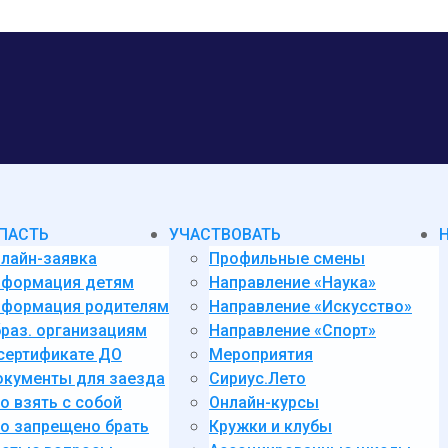
ПАСТЬ
УЧАСТВОВАТЬ
лайн-заявка
Профильные смены
нформация детям
Направление «Наука»
формация родителям
Направление «Искусство»
раз. организациям
Направление «Спорт»
сертификате ДО
Мероприятия
кументы для заезда
Сириус.Лето
о взять с собой
Онлайн-курсы
о запрещено брать
Кружки и клубы