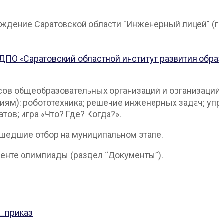
ение Саратовской области "Инженерный лицей" (г. Сар
ДПО «Саратовский областной институт развития обр
ов общеобразовательных организаций и организаци
ниям): робототехника; решение инженерных задач; у
ов; игра «Что? Где? Когда?».
ошедшие отбор на муниципальном этапе.
енте олимпиады (раздел “Документы”).
_приказ