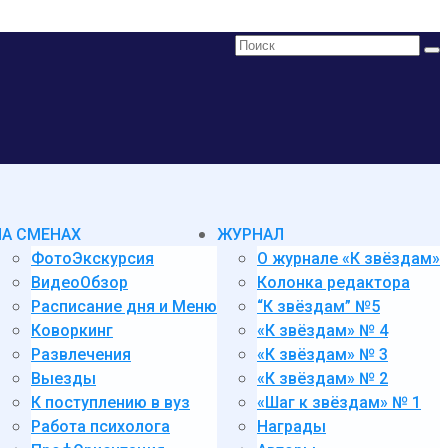
Поиск:
НА СМЕНАХ
ЖУРНАЛ
ФотоЭкскурсия
О журнале «К звёздам»
ВидеоОбзор
Колонка редактора
Расписание дня и Меню
“К звёздам” №5
Коворкинг
«К звёздам» № 4
Развлечения
«К звёздам» № 3
Выезды
«К звёздам» № 2
К поступлению в вуз
«Шаг к звёздам» № 1
Работа психолога
Награды