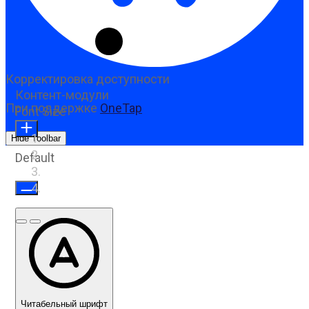
Корректировка доступности
Контент-модули
При поддержке
OneTap
Font Size
Hide Toolbar
Default
Предыдущий слайд
Следующий слайд
Читабельный шрифт