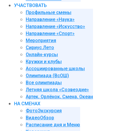
УЧАСТВОВАТЬ
Профильные смены
Направление «Наука»
Направление «Искусство»
Направление «Спорт»
Мероприятия
Сириус.Лето
Онлайн-курсы
Кружки и клубы
Ассоциированные школы
Олимпиада (ВсОШ)
Все олимпиады
Летняя школа «Созвездие»
Артек, Орлёнок, Смена, Океан
НА СМЕНАХ
ФотоЭкскурсия
ВидеоОбзор
Расписание дня и Меню