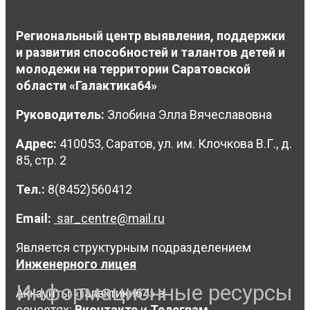
Региональный центр выявления, поддержки
и развития способностей и талантов детей и
молодежи на территории Саратовской
области «Галактика64»
Руководитель:
Злобина Элла Вячеславовна
Адрес:
410053, Саратов, ул. им. Клочкова В.Г., д.
85, стр. 2
Тел.:
8(8452)560412
Email:
sar_centre@mail.ru
Является структурным подразделением
Инженерного лицея
Информационные ресурсы
Аккаунты «Галактики64» в
соцсетях:
Вконтакте
и
Телеграм