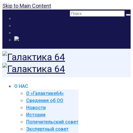
Skip to Main Content
Поиск:
О НАС
О «Галактике64»
Сведения об ОО
Новости
История
Попечительский совет
Экспертный совет