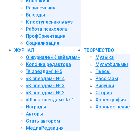
Коворкинг
Развлечения
Выезды
К поступлению в вуз
Работа психолога
ПрофОриентация
Социализация
ЖУРНАЛ
ТВОРЧЕСТВО
О журнале «К звёздам»
Музыка
Колонка редактора
Мультфильмы
“К звёздам” №5
Пьесы
«К звёздам» № 4
Рассказы
«К звёздам» № 3
Рисунки
«К звёздам» № 2
Сторис
«Шаг к звёздам» № 1
Хореография
Награды
Хоровое пение
Авторы
Стать автором
МедиаРедакция