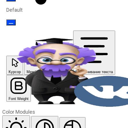
Default
Курсор
Межбуквенный интервал
Выравнивание текста
Font Weight
Color Modules