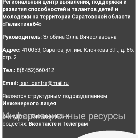
Региональный центр выявления, поддержки и
развития способностей и талантов детей и
молодежи на территории Саратовской области
«Галактика64»
Руководитель:
Злобина Элла Вячеславовна
Адрес:
410053, Саратов, ул. им. Клочкова В.Г., д. 85,
стр. 2
Тел.:
8(8452)560412
Email:
sar_centre@mail.ru
Является структурным подразделением
Инженерного лицея
Информационные ресурсы
Аккаунты «Галактики64» в
соцсетях:
Вконтакте
и
Телеграм