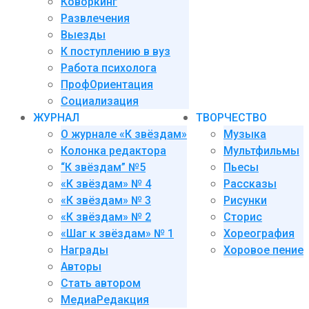
Коворкинг
Развлечения
Выезды
К поступлению в вуз
Работа психолога
ПрофОриентация
Социализация
ЖУРНАЛ
ТВОРЧЕСТВО
О журнале «К звёздам»
Музыка
Колонка редактора
Мультфильмы
“К звёздам” №5
Пьесы
«К звёздам» № 4
Рассказы
«К звёздам» № 3
Рисунки
«К звёздам» № 2
Сторис
«Шаг к звёздам» № 1
Хореография
Награды
Хоровое пение
Авторы
Стать автором
МедиаРедакция