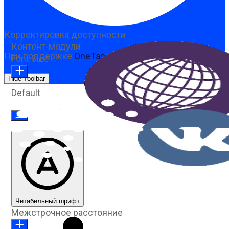
Корректировка доступности
Контент-модули
При поддержке
OneTap
Font Size
Hide Toolbar
Default
Читабельный шрифт
Межстрочное расстояние