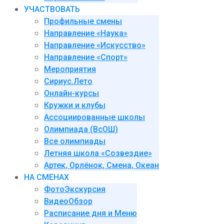
УЧАСТВОВАТЬ
Профильные смены
Направление «Наука»
Направление «Искусство»
Направление «Спорт»
Мероприятия
Сириус.Лето
Онлайн-курсы
Кружки и клубы
Ассоциированные школы
Олимпиада (ВсОШ)
Все олимпиады
Летняя школа «Созвездие»
Артек, Орлёнок, Смена, Океан
НА СМЕНАХ
ФотоЭкскурсия
ВидеоОбзор
Расписание дня и Меню