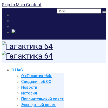
Skip to Main Content
Поиск:
О НАС
О «Галактике64»
Сведения об ОО
Новости
История
Попечительский совет
Экспертный совет