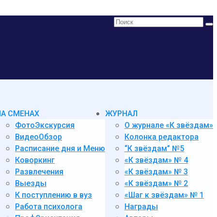
Поиск:
НА СМЕНАХ
ЖУРНАЛ
ФотоЭкскурсия
О журнале «К звёздам»
ВидеоОбзор
Колонка редактора
Расписание дня и Меню
“К звёздам” №5
Коворкинг
«К звёздам» № 4
Развлечения
«К звёздам» № 3
Выезды
«К звёздам» № 2
К поступлению в вуз
«Шаг к звёздам» № 1
Работа психолога
Награды