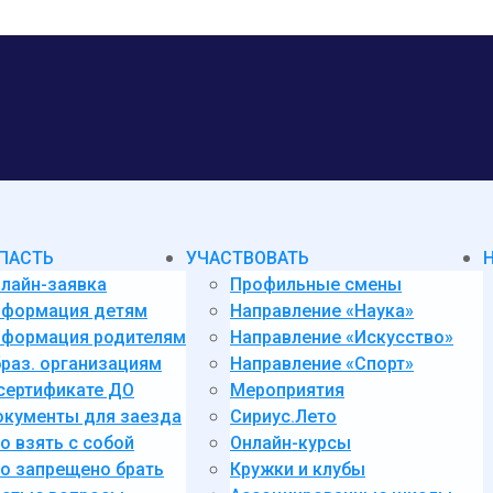
ПАСТЬ
УЧАСТВОВАТЬ
лайн-заявка
Профильные смены
нформация детям
Направление «Наука»
формация родителям
Направление «Искусство»
раз. организациям
Направление «Спорт»
сертификате ДО
Мероприятия
кументы для заезда
Сириус.Лето
о взять с собой
Онлайн-курсы
о запрещено брать
Кружки и клубы