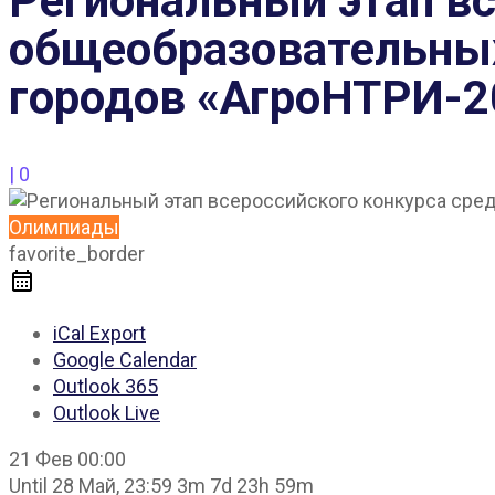
Региональный этап вс
общеобразовательных
городов «АгроНТРИ-2
|
0
Олимпиады
favorite_border
iCal Export
Google Calendar
Outlook 365
Outlook Live
21 Фев
00:00
Until
28 Май, 23:59
3m 7d 23h 59m