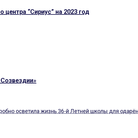
 центра “Сириус” на 2023 год
«Созвездии»
обно осветила жизнь 36-й Летней школы для одарённ