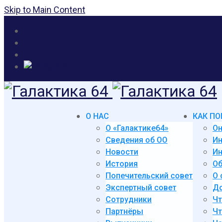
Skip to Main Content
О НАС
КАК ПО
О «Галактике64»
Он
Сведения об ОО
И
Новости
Ин
История
Об
Попечительский совет
О 
Экспертный совет
До
Сотрудники
Чт
Партнёры
Чт