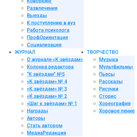
Коворкинг
Развлечения
Выезды
К поступлению в вуз
Работа психолога
ПрофОриентация
Социализация
ЖУРНАЛ
ТВОРЧЕСТВО
О журнале «К звёздам»
Музыка
Колонка редактора
Мультфильмы
“К звёздам” №5
Пьесы
«К звёздам» № 4
Рассказы
«К звёздам» № 3
Рисунки
«К звёздам» № 2
Сторис
«Шаг к звёздам» № 1
Хореография
Награды
Хоровое пение
Авторы
Стать автором
МедиаРедакция