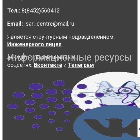
Тел.:
8(8452)560412
Email:
sar_centre@mail.ru
Является структурным подразделением
Инженерного лицея
Информационные ресурсы
Аккаунты «Галактики64» в
соцсетях:
Вконтакте
и
Телеграм