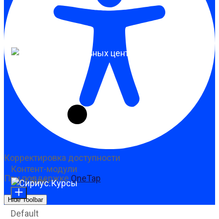
Корректировка доступности
Контент-модули
При поддержке
OneTap
Font Size
Hide Toolbar
Default