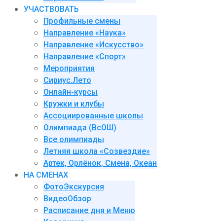
УЧАСТВОВАТЬ
Профильные смены
Направление «Наука»
Направление «Искусство»
Направление «Спорт»
Мероприятия
Сириус.Лето
Онлайн-курсы
Кружки и клубы
Ассоциированные школы
Олимпиада (ВсОШ)
Все олимпиады
Летняя школа «Созвездие»
Артек, Орлёнок, Смена, Океан
НА СМЕНАХ
ФотоЭкскурсия
ВидеоОбзор
Расписание дня и Меню