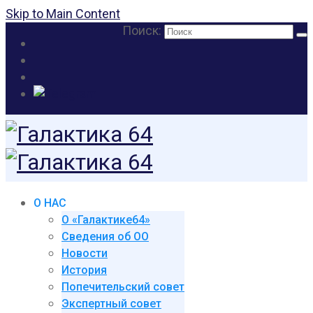
Skip to Main Content
Поиск:
О НАС
О «Галактике64»
Сведения об ОО
Новости
История
Попечительский совет
Экспертный совет